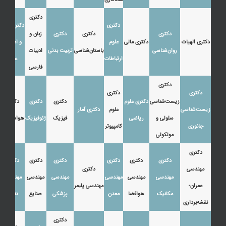
دکتری
دکتری
دکتری زبان
دکتری
دکتری
دکتری
زبان و
دکتری الهیات
دکتری مالی
علوم
و ادبیات
روان‌شناسی
باستان‌شناسی
تربیت بدنی
ادبیات
ارتباطات
عرب
فارسی
دکتری
دکتری
دکتری
زیست‌شناسی
دکتری علوم
دکتری
دکتری
دکتری
زیست‌شناسی
علوم
دکتری آمار
سلولی و
ریاضی
فیزیک
ژئوفیزیک
هواشناسی
جانوری
کامپیوتر
مولکولی
دکتری
دکتری
دکتری
دکتری
دکتری
دکتری
دکتری
مهندسی
دکتری
مهندسی
مهندسی
مهندسی
مهندسی
مهندسی
مهندسی
عمران-
مهندسی پلیمر
مکانیک
هوافضا
معدن
پزشکی
صنایع
نفت
نقشه‌برداری
دکتری