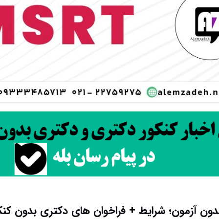
ون آزمون؛ شرایط + فراخوان های دکتری بدون کنکور ۴