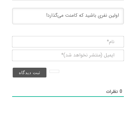
نام*
ایمیل
(منتشر
نخواهد
شد)*
0
نظرات