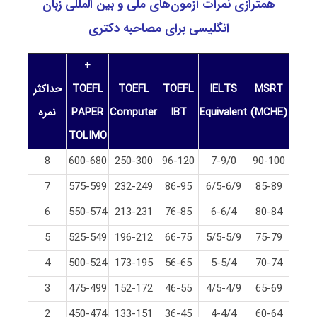
همترازی نمرات آزمون‌های ملی و بین المللی زبان
انگلیسی برای مصاحبه دکتری
+
MSRT
IELTS
TOEFL
TOEFL
TOEFL
حداکثر
(MCHE)
Equivalent
IBT
Computer
PAPER
نمره
TOLIMO
8
600-680
250-300
96-120
7-9/0
90-100
7
575-599
232-249
86-95
6/5-6/9
85-89
6
550-574
213-231
76-85
6-6/4
80-84
5
525-549
196-212
66-75
5/5-5/9
75-79
4
500-524
173-195
56-65
5-5/4
70-74
3
475-499
152-172
46-55
4/5-4/9
65-69
2
450-474
133-151
36-45
4-4/4
60-64