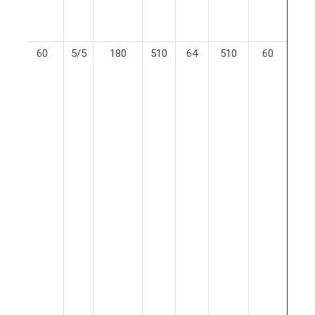
انگل
60
510
64
510
180
5/5
60
کلی
رشته
به 
رشت
ها
زبان
ادبی
انگل
و
آمو
زبا
انگل