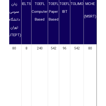
MCHE
TOLIMO
TOEFL
TOEFL
TOEFL
IELTS
زبان
رشت
IBT
Paper
Computer
عمومی
(MSRT)
Based
Based
دانشگاه
تهران
(UTEPT)
80
542
96
542
240
8
80
رشت
ها
زبان
ادبی
انگل
و
آمو
زبا