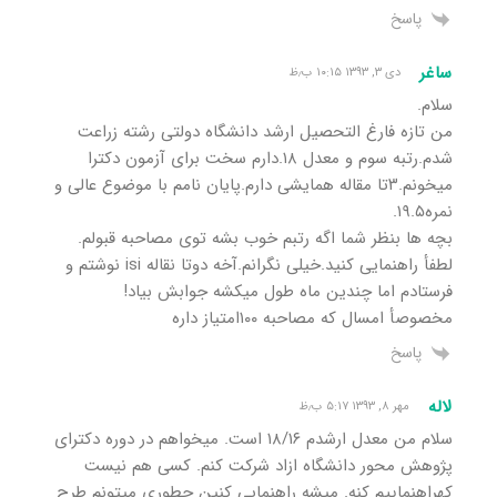
پاسخ
ساغر
دی ۳, ۱۳۹۳ ۱۰:۱۵ ب٫ظ
سلام.
من تازه فارغ التحصیل ارشد دانشگاه دولتی رشته زراعت
شدم.رتبه سوم و معدل ۱۸.دارم سخت برای آزمون دکترا
میخونم.۳تا مقاله همایشی دارم.پایان نامم با موضوع عالی و
نمره۱۹.۵.
بچه ها بنظر شما اگه رتبم خوب بشه توی مصاحبه قبولم.
لطفأ راهنمایی کنید.خیلی نگرانم.آخه دوتا نقاله isi نوشتم و
فرستادم اما چندین ماه طول میکشه جوابش بیاد!
مخصوصأ امسال که مصاحبه ۱۰۰امتیاز داره
پاسخ
لاله
مهر ۸, ۱۳۹۳ ۵:۱۷ ب٫ظ
سلام من معدل ارشدم ۱۸/۱۶ است. میخواهم در دوره دکترای
پژوهش محور دانشگاه ازاد شرکت کنم. کسی هم نیست
کهراهنماییم کنه. میشه راهنمایی کنین چطوری میتونم طرح