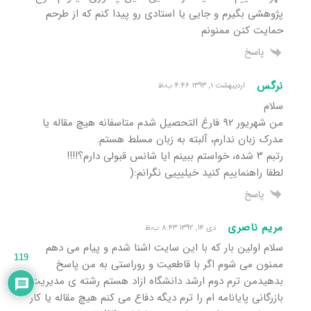
پژوهشی بگیرم و جایی یا استادی رو پیدا کنم که از طرحم
حمایت کنن ممنونم
پاسخ
نرگس
اردیبهشت ۱, ۱۳۹۳ ۴:۴۶ ب٫ظ
سلام
من شهریور ٩٢ فارغ التحصیل شدم متاسفانه هیچ مقاله یا
مدرک زبان ندارم، آلبته به زبان مسلط هستم.
رتبم ٣ شده، خواستم ببینم ایا شانس قبولی دارم؟!!!!
لطفا راهنماییم کنید خیلیییی نگرانم:(
پاسخ
مریم ناصری
دی ۱۴, ۱۳۹۲ ۸:۴۳ ب٫ظ
سلام اولین بار که با این سایت اشنا شدم و پیام می دهم
119
ممنون می شوم اگر با قاطعیت و روراستی به من پاسخ
بدهیدمن ترم دوم ارشد دانشگاه ازاد هستم رشته ی مدیریت
بازرگانی پایانامه ام را ترم دیگه دفاع می کنم هیچ مقاله یا کار