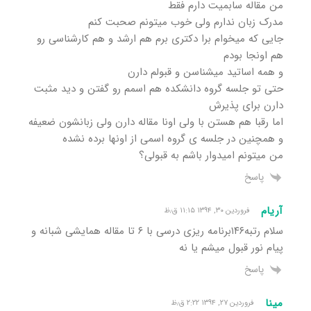
من مقاله سابمیت دارم فقط
مدرک زبان ندارم ولی خوب میتونم صحبت کنم
جایی که میخوام برا دکتری برم هم ارشد و هم کارشناسی رو
هم اونجا بودم
و همه اساتید میشناسن و قبولم دارن
حتی تو جلسه گروه دانشکده هم اسمم رو گفتن و دید مثبت
دارن برای پذیرش
اما رقبا هم هستن با ولی اونا مقاله دارن ولی زبانشون ضعیفه
و همچنین در جلسه ی گروه اسمی از اونها برده نشده
من میتونم امیدوار باشم به قبولی؟
پاسخ
آریام
فروردین ۳۰, ۱۳۹۴ ۱۱:۱۵ ق٫ظ
سلام رتبه۱۴۶برنامه ریزی درسی با ۶ تا مقاله همایشی شبانه و
پیام نور قبول میشم یا نه
پاسخ
مینا
فروردین ۲۷, ۱۳۹۴ ۲:۲۲ ق٫ظ