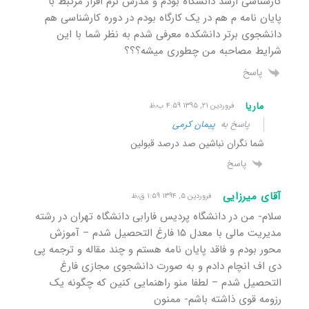
کارشناسی ارشد دانشگاه بودم و مدرس نرم افزار مرتبط با
پایان نامه م هم در یک کارگاه بودم در دوره کارشناسی هم
دانشجوی برتر دانشکده معرفی شدم به نظر شما با این
شرایط مصاحبه من چطوری میشه؟؟؟
پاسخ
ماریا
فروردین ۲۱, ۱۳۹۵ ۴:۵۹ ب٫ظ
پاسخ به
پیمان کرمی
شما نگران نباشین صد درصد قبولین
پاسخ
آقای میرزایی
فروردین ۵, ۱۳۹۴ ۱:۵۹ ق٫ظ
سلام- من در دانشگاه پردیس فارابی دانشگاه تهران در رشته
مدیریت مالی با معدل ۱۵ فارغ التحصیل شدم – آموزش
محور بودم و فاقد پایان نامه هستم و چند مقاله و ترجمه پی
دی اف انچام دادم و به صورت دانشجوی مجازی فارغ
التحصیل شدم – لطفا منو راهنمایی کنین که چگونه یک
رزومه قوی ذاشته باشم- ممنون