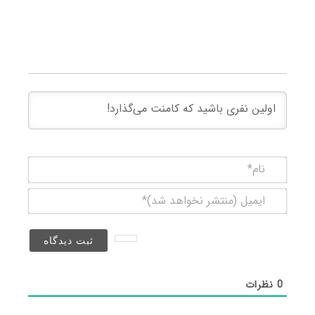
نام*
ایمیل
(منتشر
نخواهد
شد)*
0
نظرات