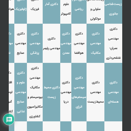
زیست‌شناسی
علوم
دکتری آمار
سلولی و
ریاضی
فیزیک
ژئوفیزیک
هواشناسی
جانوری
کامپیوتر
مولکولی
دکتری
دکتری
دکتری
دکتری
دکتری
دکتری
دکتری
مهندسی
دکتری
مهندسی
مهندسی
مهندسی
مهندسی
مهندسی
مهندسی
عمران-
مهندسی پلیمر
مکانیک
هوافضا
معدن
پزشکی
صنایع
نفت
نقشه‌برداری
دکتری
دکتری
دکتری
دکتری
مهندسی
دکتری
دکتری
دکتری
علوم و
اقتصاد،
مهندسی
دکتری محیط
مکانیک
مهندسی
مهندسی
مهندسی
مهندسی
توسعه و
سیستم‌های
زیست
بیوسیستم و
هسته‌ای
محیط‌زیست
دریا
صنایع
آموزش
انرژی
مکانیزاسیون
غذایی
کشاورزی
کشاورزی