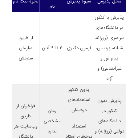
محل پذیرش
شیوه پذیرش
نحوه ثبت نام
نام
پذیرش با کنکور
در دانشگاه‌های
سراسری (روزانه،
از طریق
شبانه، پردیس،
آزمون دکتری
۳ تا ۹ آبان
سازمان
پیام نور و
سنجش
غیرانتفاعی) و
آزاد
بدون کنکور
استعدادهای
پذیرش بدون
فراخوان از
درخشان
کنکور در
زمان
طریق
دانشگاه‌های
مشخصی
استعداد
وب‌سایت هر
دولتی (روزانه) و
ندارد
درخشان استاد
دانشگاه