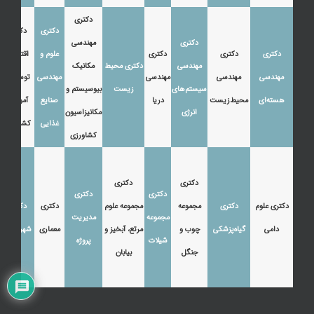
دکتری
دکتری
دکتری
دکتری
مهندسی
دکتری
دکتری
دکتری
علوم و
اقتصاد،
مهندسی
دکتری محیط
مکانیک
مهندسی
مهندسی
مهندسی
مهندسی
توسعه و
سیستم‌های
زیست
بیوسیستم و
هسته‌ای
محیط‌زیست
دریا
صنایع
آموزش
انرژی
مکانیزاسیون
غذایی
کشاورزی
کشاورزی
دکتری
دکتری
دکتری
دکتری
دکتری علوم
دکتری
مجموعه
مجموعه علوم
دکتری
دکتری
مجموعه
مدیریت
دامی
گیاه‌پزشکی
چوب و
مرتع، آبخیز و
معماری
شهرسازی
شیلات
پروژه
جنگل
بیابان