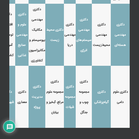
دکتری
دکتری
دکتری
دکتری
مهندسی
دکتری
دکتری
دکتری
علوم و
اقتصاد،
مهندسی
دکتری محیط
مکانیک
مهندسی
مهندسی
مهندسی
مهندسی
توسعه و
سیستم‌های
زیست
بیوسیستم و
هسته‌ای
محیط‌زیست
دریا
صنایع
آموزش
انرژی
مکانیزاسیون
غذایی
کشاورزی
کشاورزی
دکتری
دکتری
دکتری
دکتری
دکتری علوم
دکتری
مجموعه
مجموعه علوم
دکتری
دکتری
مجموعه
مدیریت
دامی
گیاه‌پزشکی
چوب و
مرتع، آبخیز و
معماری
شهرسازی
شیلات
پروژه
جنگل
بیابان