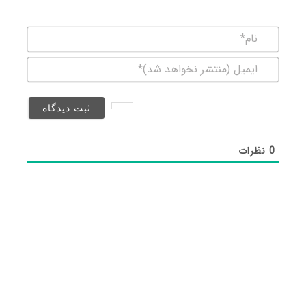
نام*
ایمیل
(منتشر
نخواهد
شد)*
0
نظرات