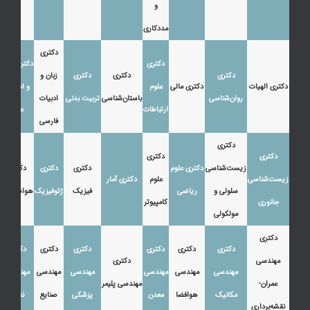
و
مددکاری
دکتری
دکتری
دکتری زبان
دکتری
دکتری
دکتری
زبان و
دکتری الهیات
دکتری مالی
علوم
و ادبیات
روان‌شناسی
باستان‌شناسی
تربیت بدنی
ادبیات
ارتباطات
عرب
فارسی
دکتری
دکتری
دکتری
زیست‌شناسی
دکتری علوم
دکتری
دکتری
دکتری
زیست‌شناسی
علوم
دکتری آمار
سلولی و
ریاضی
فیزیک
ژئوفیزیک
هواشناسی
جانوری
کامپیوتر
مولکولی
دکتری
دکتری
دکتری
دکتری
دکتری
دکتری
دکتری
مهندسی
دکتری
مهندسی
مهندسی
مهندسی
مهندسی
مهندسی
مهندسی
عمران-
مهندسی پلیمر
مکانیک
هوافضا
معدن
پزشکی
صنایع
نفت
نقشه‌برداری