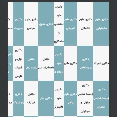
دکتری
علوم
دکتری علوم
دکتری علوم
دکتری علوم
دکتری علوم
دکتری
دکتری
اجتماعی
دکتری حقوق
جغرافیایی
اقتصادی
تاریخی
سیاسی
مدیریت
حسابداری
و
مددکاری
دکتری
دکتری
دکتری زبان
دکتری
دکتری
دکتری
زبان و
دکتری الهیات
دکتری مالی
علوم
و ادبیات
روان‌شناسی
باستان‌شناسی
تربیت بدنی
ادبیات
ارتباطات
عرب
فارسی
دکتری
دکتری
دکتری
زیست‌شناسی
دکتری علوم
دکتری
دکتری
دکتری
زیست‌شناسی
علوم
دکتری آمار
سلولی و
ریاضی
فیزیک
ژئوفیزیک
هواشناسی
جانوری
کامپیوتر
مولکولی