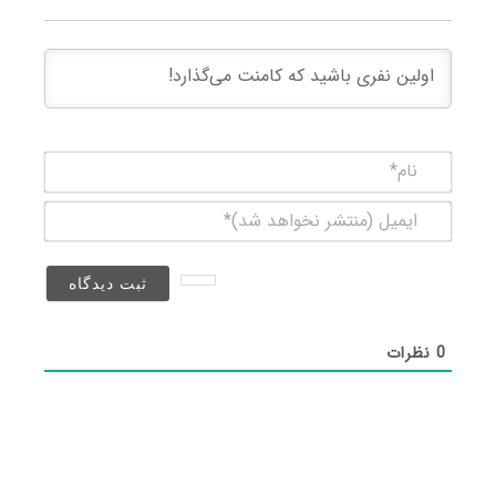
نام*
ایمیل
(منتشر
نخواهد
شد)*
0
نظرات