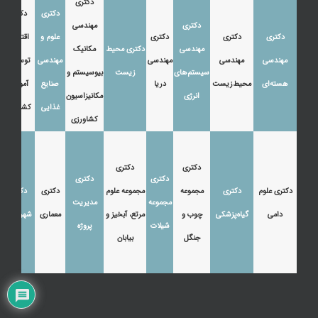
دکتری
دکتری
دکتری
دکتری
مهندسی
دکتری
دکتری
دکتری
علوم و
اقتصاد،
مهندسی
دکتری محیط
مکانیک
مهندسی
مهندسی
مهندسی
مهندسی
توسعه و
سیستم‌های
زیست
بیوسیستم و
هسته‌ای
محیط‌زیست
دریا
صنایع
آموزش
انرژی
مکانیزاسیون
غذایی
کشاورزی
کشاورزی
دکتری
دکتری
دکتری
دکتری
دکتری علوم
دکتری
مجموعه
مجموعه علوم
دکتری
دکتری
مجموعه
مدیریت
دامی
گیاه‌پزشکی
چوب و
مرتع، آبخیز و
معماری
شهرسازی
شیلات
پروژه
جنگل
بیابان