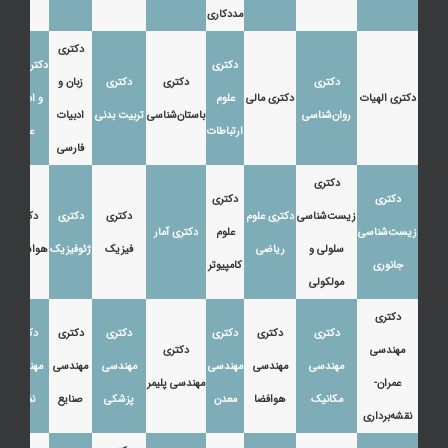
مددکاری
دکتری
دکتری
دکتری زبان
دکتری
دکتری
دکتری
زبان و
دکتری الهیات
دکتری مالی
علوم
و ادبیات
روان‌شناسی
باستان‌شناسی
تربیت بدنی
ادبیات
ارتباطات
عرب
فارسی
دکتری
دکتری
دکتری
زیست‌شناسی
دکتری علوم
دکتری
دکتری
دکتری
زیست‌شناسی
علوم
دکتری آمار
سلولی و
ریاضی
فیزیک
ژئوفیزیک
هواشناسی
جانوری
کامپیوتر
مولکولی
دکتری
دکتری
دکتری
دکتری
دکتری
دکتری
دکتری
مهندسی
دکتری
مهندسی
مهندسی
مهندسی
مهندسی
مهندسی
مهندسی
عمران-
مهندسی پلیمر
مکانیک
هوافضا
معدن
پزشکی
صنایع
نفت
نقشه‌برداری