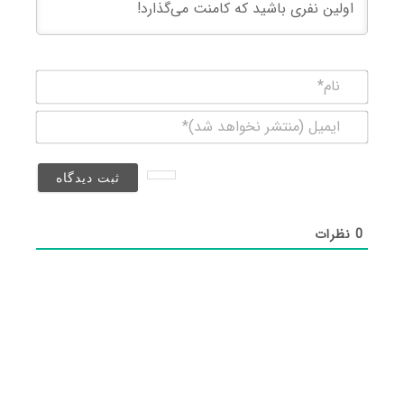
نام*
ایمیل
(منتشر
نخواهد
شد)*
0
نظرات