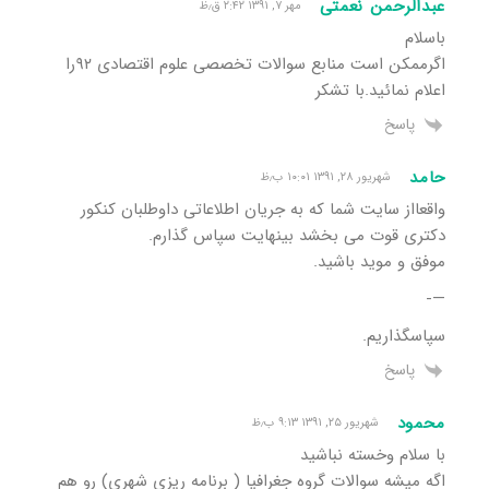
عبدالرحمن نعمتی
مهر ۷, ۱۳۹۱ ۲:۴۲ ق٫ظ
باسلام
اگرممکن است منابع سوالات تخصصی علوم اقتصادی ۹۲را
اعلام نمائید.با تشکر
پاسخ
حامد
شهریور ۲۸, ۱۳۹۱ ۱۰:۰۱ ب٫ظ
واقعااز سایت شما که به جریان اطلاعاتی داوطلبان کنکور
دکتری قوت می بخشد بینهایت سپاس گذارم.
موفق و موید باشید.
—-
سپاسگذاریم.
پاسخ
محمود
شهریور ۲۵, ۱۳۹۱ ۹:۱۳ ب٫ظ
با سلام وخسته نباشید
اگه میشه سوالات گروه جغرافیا ( برنامه ریزی شهری) رو هم