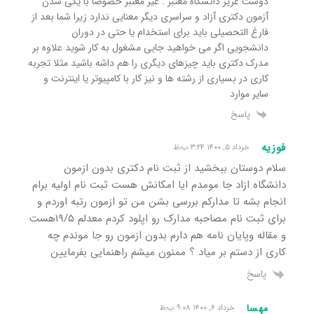
دوست عزیز دانشگاه معتبر . غیر معتبر خصوصا با یکی شدن
آزمون دکتری آزاد و سراسری دیگر معنایی ندارد زیرا شما بعد از
فارغ التحصیلی باید برای استخدام یا حتی در دوران
دانشجویی اگر می خواهید جایی مشغول به کار شوید علاوه بر
مدرک دکتری باید چیزهای دیگری را هم داشه باشید مثلا تجربه
کاری در بسیاری از رشته ها و نیز کار با کامپیوتر یا اینترنت و
سایر موارد
پاسخ
فوزیه
خرداد ۵, ۱۴۰۰ ۳:۲۴ ب٫ظ
سلام دوستان ببخشید از ثبت نام دکتری بدون ازمون
دانشگاه ازاد جا مومدم ایا امکانش هست ثبت نام اولیه برام
انجام بشه تا مدارکم بررسی بشن من تو ازمون رتبه اوردم و
برای ثبت نام مصاحبه مدارک رو اپلود کردم معدلم ۱۹/۵هست
و مقاله وپایان نامه هم دارم بدون ازمون رو جا موندم چه
کاری از دستم بر میاد ؟ ممنون میشم راهنمایی بفرمایین
پاسخ
مهسا
خرداد ۶, ۱۴۰۰ ۹:۰۸ ب٫ظ