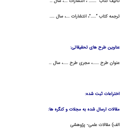
تألیف کتاب “……..”، انتشارات ….، سال …
ترجمه کتاب “……”، انتشارات ….، سال …..
عناوین طرح های تحقیقاتی:
عنوان طرح …….، مجری طرح ……، سال …
اختراعات ثبت شده:
مقالات ارسال شده به مجلات و کنگره ها:
الف) مقالات علمی- پژوهشی