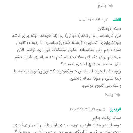
پاسخ
Jalil
آذر ۱, ۱۳۹۹ ۱۲:۴۷ ب٫ظ
سلام دوستان
من کارشناسی و ارشدم(باغبانی) رو ازاد خوندم.البته برای ارشد
بیوتکنولوژی کشاورزی(رشته شناور)سراسری با رتبه ۳۰۰قبول
شده بودم ولی متاسفانه بدلیل مشکلات دور بود نرفتم. الان
میخوام برای دکترای ۴۰۰ثبت نام کنم اگه سراسری قبول بشم
برای مصاحبه هیچ امیدی هست؟
رزومه فقط دوتا لیسانس دارم(هردوتا کشاورزی) و پایاننامه با
رتبه عالی و دوتا مقاله داخلی.
راهنمایی کنین مرسی.
پاسخ
فریبرز
شهریور ۲۹, ۱۳۹۹ ۷:۳۵ ب٫ظ
سلام. وقت بخیر
دوستان در مقاله فارسی نویسنده ی اول باشی امتیاز بیشتری
بهت تعلق میگیره یا اینکه نویسنده ی دوم باشی و مسئول؟