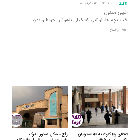
z.m
اسفند ۲۳, ۱۳۹۱ ۱:۵۰ ب٫ظ
خیلی ممنون
خب بچه ها، اونایی که خیلی باهوشن جوابارو بدن.
پاسخ
اعطای ردا کارت به دانشجویان
رفع مشکل صدور مدرک
اعلام