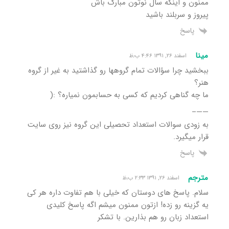
ممنون و اینکه سال نوتون مبارک باش
پیروز و سربلند باشید
پاسخ
مینا
اسفند ۲۶, ۱۳۹۱ ۴:۴۶ ب٫ظ
ببخشید چرا سؤالات تمام گروهها رو گذاشتید به غیر از گروه
هنر؟
ما چه گناهی کردیم که کسی به حسابمون نمیاره؟ :(
——–
به زودی سوالات استعداد تحصیلی این گروه نیز روی سایت
قرار میگیرد.
پاسخ
مترجم
اسفند ۲۶, ۱۳۹۱ ۲:۳۳ ب٫ظ
سلام. پاسخ های دوستان که خیلی با هم تفاوت داره هر کی
یه گزینه رو زده! ازتون ممنون میشم اگه پاسخ کلیدی
استعداد زبان رو هم بذارین. با تشکر