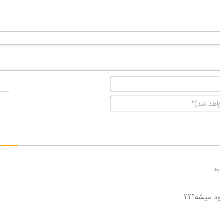
نام*
ایمیل
(منتشر
نخواهد
شد)*
لود میشه؟؟؟