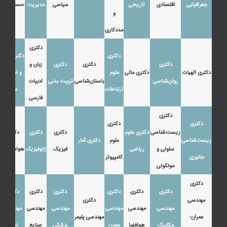
جغرافیایی
اقتصادی
تاریخی
سیاسی
مدیریت
حسابداری
و
مددکاری
دکتری
دکتری
دکتری زبان
دکتری
دکتری
دکتری
زبان و
دکتری الهیات
دکتری مالی
علوم
و ادبیات
روان‌شناسی
باستان‌شناسی
تربیت بدنی
ادبیات
ارتباطات
عرب
فارسی
دکتری
دکتری
دکتری
زیست‌شناسی
دکتری علوم
دکتری
دکتری
دکتری
زیست‌شناسی
علوم
دکتری آمار
سلولی و
ریاضی
فیزیک
ژئوفیزیک
هواشناسی
جانوری
کامپیوتر
مولکولی
دکتری
دکتری
دکتری
دکتری
دکتری
دکتری
دکتری
مهندسی
دکتری
مهندسی
مهندسی
مهندسی
مهندسی
مهندسی
مهندسی
عمران-
مهندسی پلیمر
مکانیک
هوافضا
معدن
پزشکی
صنایع
نفت