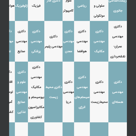
زیست‌شناسی
علوم
دکتری آمار
سلولی و
ریاضی
فیزیک
ژئوفیزیک
هواشناسی
جانوری
کامپیوتر
مولکولی
دکتری
دکتری
دکتری
دکتری
دکتری
دکتری
دکتری
مهندسی
دکتری
مهندسی
مهندسی
مهندسی
مهندسی
مهندسی
مهندسی
عمران-
مهندسی پلیمر
مکانیک
هوافضا
معدن
پزشکی
صنایع
نفت
نقشه‌برداری
دکتری
دکتری
دکتری
دکتری
مهندسی
دکتری
دکتری
دکتری
علوم و
اقتصاد،
مهندسی
دکتری محیط
مکانیک
مهندسی
مهندسی
مهندسی
مهندسی
توسعه و
سیستم‌های
زیست
بیوسیستم و
هسته‌ای
محیط‌زیست
دریا
صنایع
آموزش
انرژی
مکانیزاسیون
غذایی
کشاورزی
کشاورزی