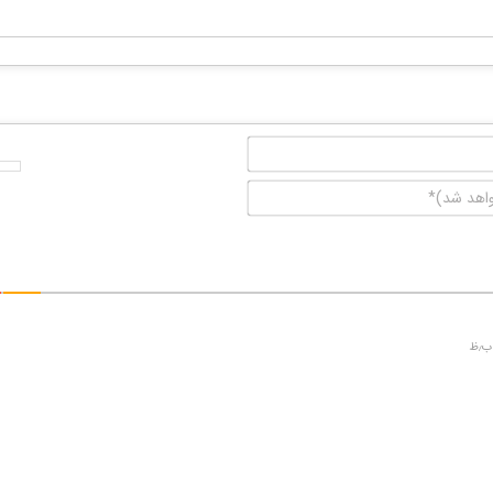
نام*
ایمیل
(منتشر
نخواهد
شد)*