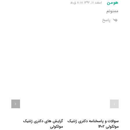
هومن
اسفند ۱۱, ۱۳۹۲ ۸:۱۸ ق٫ظ
ممنونم
پاسخ
سوالات و پاسخنامه دکتری ژنتیک
گرایش های دکتری ژنتیک
دانلو
مولکولی ۱۴۰۲
ﻣﻮﻟﻜﻮلی
دکتری