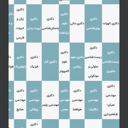
دکتری
دکتری
دکتری زبان
دکتری
دکتری
دکتری
زبان و
دکتری الهیات
دکتری مالی
علوم
و ادبیات
روان‌شناسی
باستان‌شناسی
تربیت بدنی
ادبیات
ارتباطات
عرب
فارسی
دکتری
دکتری
دکتری
زیست‌شناسی
دکتری علوم
دکتری
دکتری
دکتری
زیست‌شناسی
علوم
دکتری آمار
سلولی و
ریاضی
فیزیک
ژئوفیزیک
هواشناسی
جانوری
کامپیوتر
مولکولی
دکتری
دکتری
دکتری
دکتری
دکتری
دکتری
دکتری
مهندسی
دکتری
مهندسی
مهندسی
مهندسی
مهندسی
مهندسی
مهندسی
عمران-
مهندسی پلیمر
مکانیک
هوافضا
معدن
پزشکی
صنایع
نفت
نقشه‌برداری
دکتری