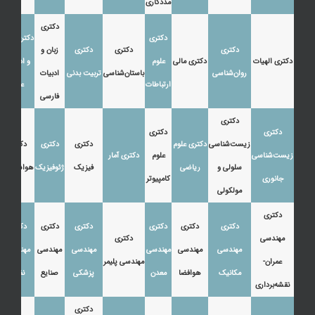
مددکاری
دکتری
دکتری
دکتری زبان
دکتری
دکتری
دکتری
زبان و
دکتری الهیات
دکتری مالی
علوم
و ادبیات
روان‌شناسی
باستان‌شناسی
تربیت بدنی
ادبیات
ارتباطات
عرب
فارسی
دکتری
دکتری
دکتری
زیست‌شناسی
دکتری علوم
دکتری
دکتری
دکتری
زیست‌شناسی
علوم
دکتری آمار
سلولی و
ریاضی
فیزیک
ژئوفیزیک
هواشناسی
جانوری
کامپیوتر
مولکولی
دکتری
دکتری
دکتری
دکتری
دکتری
دکتری
دکتری
مهندسی
دکتری
مهندسی
مهندسی
مهندسی
مهندسی
مهندسی
مهندسی
عمران-
مهندسی پلیمر
مکانیک
هوافضا
معدن
پزشکی
صنایع
نفت
نقشه‌برداری
دکتری