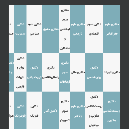
دکتری
علوم
دکتری علوم
دکتری علوم
دکتری علوم
دکتری علوم
دکتری
دکتری
اجتماعی
دکتری حقوق
جغرافیایی
اقتصادی
تاریخی
سیاسی
مدیریت
حسابداری
و
مددکاری
دکتری
دکتری
دکتری زبان
دکتری
دکتری
دکتری
زبان و
دکتری الهیات
دکتری مالی
علوم
و ادبیات
روان‌شناسی
باستان‌شناسی
تربیت بدنی
ادبیات
ارتباطات
عرب
فارسی
دکتری
دکتری
دکتری
زیست‌شناسی
دکتری علوم
دکتری
دکتری
دکتری
زیست‌شناسی
علوم
دکتری آمار
سلولی و
ریاضی
فیزیک
ژئوفیزیک
هواشناسی
جانوری
کامپیوتر
مولکولی