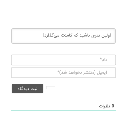
نام*
ایمیل
(منتشر
نخواهد
شد)*
0
نظرات