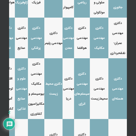
سلولی و
ریاضی
فیزیک
ژئوفیزیک
هواشناسی
جانوری
کامپیوتر
مولکولی
دکتری
دکتری
دکتری
دکتری
دکتری
دکتری
دکتری
مهندسی
دکتری
مهندسی
مهندسی
مهندسی
مهندسی
مهندسی
مهندسی
عمران-
مهندسی پلیمر
مکانیک
هوافضا
معدن
پزشکی
صنایع
نفت
نقشه‌برداری
دکتری
دکتری
دکتری
دکتری
مهندسی
دکتری
دکتری
دکتری
علوم و
اقتصاد،
مهندسی
دکتری محیط
مکانیک
مهندسی
مهندسی
مهندسی
مهندسی
توسعه و
سیستم‌های
زیست
بیوسیستم و
هسته‌ای
محیط‌زیست
دریا
صنایع
آموزش
انرژی
مکانیزاسیون
غذایی
کشاورزی
2
کشاورزی
دکتری
دکتری