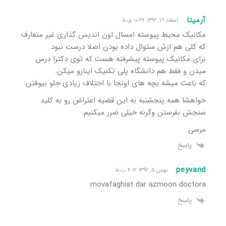
آرمیتا
اسفند ۱۹, ۱۳۹۲ ۱۰:۲۶ ق٫ظ
مکانیک محیط پیوسته امسال اون اندیس گذاری غیر متعارف
که کلی هم ازش سئوال داده بودن اصلا درست نبود.
برای مکانیک پیوسته پیشرفته هست که توی دکترا درس
میدن و فقط هم دانشگاه پلی تکنیک اینارو میکن.
که باعث میشه بچه های اونجا با اختلاف زیادی جلو بیوفتن.
خواهشا همه پنجشنبه به این قضیه اعتراض رو به کلید
سنجش بفرستن وگرنه خیلی ضرر میکنیم.
مرسی.
پاسخ
peyvand
بهمن ۵, ۱۳۹۲ ۴:۱۲ ب٫ظ
movafaghiat dar azmoon doctora
پاسخ