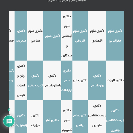
دکتری
علوم
دکتری علوم
دکتری علوم
دکتری علوم
دکتری علوم
دکتری
دکتری
اجتماعی
دکتری حقوق
جغرافیایی
اقتصادی
تاریخی
سیاسی
مدیریت
حسابداری
و
مددکاری
دکتری
دکتری
دکتری زبان
دکتری
دکتری
دکتری
زبان و
دکتری الهیات
دکتری مالی
علوم
و ادبیات
روان‌شناسی
باستان‌شناسی
تربیت بدنی
ادبیات
ارتباطات
عرب
فارسی
دکتری
6
دکتری
دکتری
زیست‌شناسی
دکتری علوم
دکتری
دکتری
دکتری
زیست‌شناسی
علوم
دکتری آمار
سلولی و
ریاضی
فیزیک
ژئوفیزیک
هواشناسی
جانوری
کامپیوتر