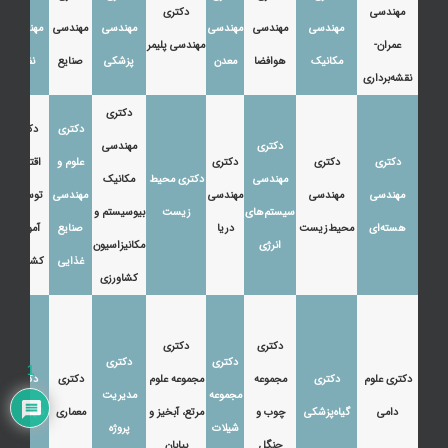
مهندسی
دکتری
مهندسی
مهندسی
مهندسی
مهندسی
مهندسی
مهندسی
عمران-
مهندسی پلیمر
مکانیک
هوافضا
معدن
پزشکی
صنایع
نفت
نقشه‌برداری
دکتری
دکتری
دکتری
دکتری
مهندسی
دکتری
دکتری
دکتری
علوم و
اقتصاد،
مهندسی
دکتری محیط
مکانیک
مهندسی
مهندسی
مهندسی
مهندسی
توسعه و
سیستم‌های
زیست
بیوسیستم و
هسته‌ای
محیط‌زیست
دریا
صنایع
آموزش
انرژی
مکانیزاسیون
غذایی
کشاورزی
کشاورزی
دکتری
دکتری
دکتری
دکتری
1
دکتری علوم
دکتری
مجموعه
مجموعه علوم
دکتری
دکتری
مجموعه
مدیریت
دامی
گیاه‌پزشکی
چوب و
مرتع، آبخیز و
معماری
شهرسازی
شیلات
پروژه
جنگل
بیابان