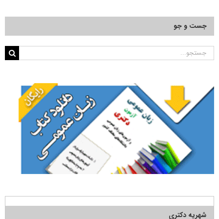
جست و جو
جستجو
برای:
شهریه دکتری