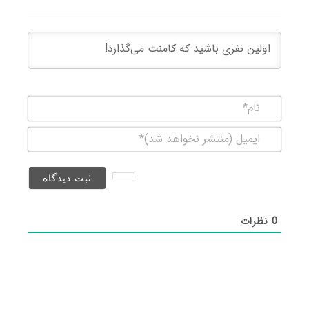
نام*
ایمیل
(منتشر
نخواهد
شد)*
0
نظرات