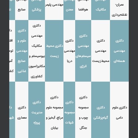
عمران-
مهندسی پلیمر
مکانیک
هوافضا
معدن
پزشکی
صنایع
نفت
نقشه‌برداری
دکتری
دکتری
دکتری
دکتری
مهندسی
دکتری
دکتری
دکتری
علوم و
اقتصاد،
مهندسی
دکتری محیط
مکانیک
مهندسی
مهندسی
مهندسی
مهندسی
توسعه و
سیستم‌های
زیست
بیوسیستم و
هسته‌ای
محیط‌زیست
دریا
صنایع
آموزش
انرژی
مکانیزاسیون
غذایی
کشاورزی
کشاورزی
دکتری
دکتری
دکتری
دکتری
دکتری علوم
دکتری
مجموعه
مجموعه علوم
دکتری
دکتری
مجموعه
مدیریت
دامی
گیاه‌پزشکی
چوب و
مرتع، آبخیز و
معماری
شهرسازی
شیلات
پروژه
جنگل
بیابان