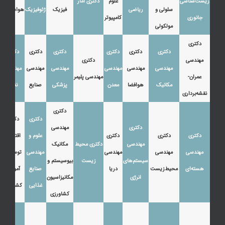
زیست‌شناسی
علوم
دکتری آمار
سلولی و
ریاضی
فیزیک
ژئوفیزیک
هواشناسی
جانوری
کامپیوتر
مولکولی
دکتری
دکتری
دکتری
دکتری
دکتری
دکتری
دکتری
مهندسی
دکتری
مهندسی
مهندسی
مهندسی
مهندسی
مهندسی
مهندسی
عمران-
مهندسی پلیمر
مکانیک
هوافضا
معدن
پزشکی
صنایع
نفت
نقشه‌برداری
دکتری
دکتری
دکتری
دکتری
مهندسی
دکتری
دکتری
دکتری
علوم و
اقتصاد،
مهندسی
دکتری محیط
مکانیک
مهندسی
مهندسی
مهندسی
مهندسی
توسعه و
سیستم‌های
زیست
بیوسیستم و
هسته‌ای
محیط‌زیست
دریا
صنایع
آموزش
انرژی
مکانیزاسیون
غذایی
کشاورزی
کشاورزی