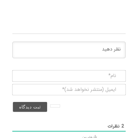
نام*
ایمیل
(منتشر
نخواهد
شد)*
2
نظرات
تازه‌ترین