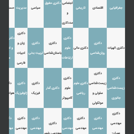
اجتماعی
دکتری حقوق
جغرافیایی
اقتصادی
تاریخی
سیاسی
مدیریت
حسابداری
و
مددکاری
دکتری
دکتری
دکتری زبان
دکتری
دکتری
دکتری
زبان و
دکتری الهیات
دکتری مالی
علوم
و ادبیات
روان‌شناسی
باستان‌شناسی
تربیت بدنی
ادبیات
ارتباطات
عرب
فارسی
دکتری
دکتری
دکتری
زیست‌شناسی
دکتری علوم
دکتری
دکتری
دکتری
زیست‌شناسی
علوم
دکتری آمار
سلولی و
ریاضی
فیزیک
ژئوفیزیک
هواشناسی
جانوری
کامپیوتر
مولکولی
دکتری
دکتری
دکتری
دکتری
دکتری
دکتری
دکتری
مهندسی
دکتری
مهندسی
مهندسی
مهندسی
مهندسی
مهندسی
مهندسی
عمران-
مهندسی پلیمر