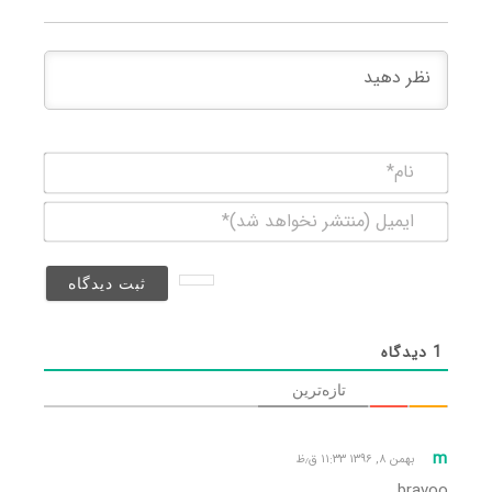
نام*
ایمیل
(منتشر
نخواهد
شد)*
1
دیدگاه
تازه‌ترین
m
بهمن ۸, ۱۳۹۶ ۱۱:۳۳ ق٫ظ
bravoo