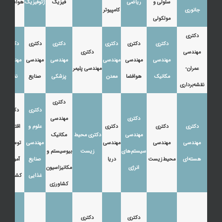
سلولی و
ریاضی
فیزیک
ژئوفیزیک
هواشناسی
جانوری
کامپیوتر
مولکولی
دکتری
دکتری
دکتری
دکتری
دکتری
دکتری
دکتری
مهندسی
دکتری
مهندسی
مهندسی
مهندسی
مهندسی
مهندسی
مهندسی
عمران-
مهندسی پلیمر
مکانیک
هوافضا
معدن
پزشکی
صنایع
نفت
نقشه‌برداری
دکتری
دکتری
دکتری
دکتری
مهندسی
دکتری
دکتری
دکتری
علوم و
اقتصاد،
مهندسی
دکتری محیط
مکانیک
مهندسی
مهندسی
مهندسی
مهندسی
توسعه و
سیستم‌های
زیست
بیوسیستم و
هسته‌ای
محیط‌زیست
دریا
صنایع
آموزش
انرژی
مکانیزاسیون
غذایی
کشاورزی
کشاورزی
دکتری
دکتری