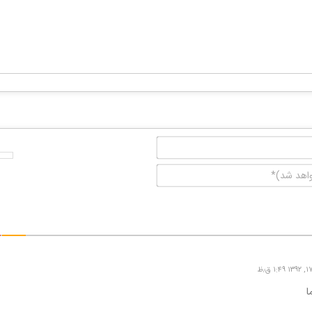
نام*
ایمیل
(منتشر
نخواهد
شد)*
ا