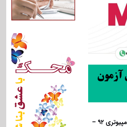
دانلود سوالات دکتری مهندسی کامپیوتر – معماری سیستم های کامپیوتری ۹۲ –