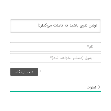
نام*
ایمیل
(منتشر
نخواهد
شد)*
0
نظرات