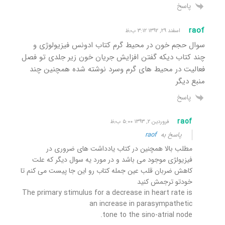
پاسخ
raof
اسفند ۲۹, ۱۳۹۲ ۳:۱۲ ب٫ظ
سوال حجم خون در محیط گرم کتاب ادونس فیزیولوژی و
چند کتاب دیکه گفتن افزایش جریان خون زیر جلدی تو فصل
فعالیت در محیط های گرم وسرد نوشته شده همچنین چند
منبع دیگر
پاسخ
raof
فروردین ۲, ۱۳۹۳ ۵:۰۰ ب٫ظ
پاسخ به
raof
مطلب بالا همچنین در کتاب یادداشت های ضروری در
فیزیولژی موجود می باشد و در مورد یه سوال دیگر که علت
کاهش ضربان قلب عین جمله کتاب رو این جا پیست می کنم تا
خودتو ترجمش کنید
The primary stimulus for a decrease in heart rate is
an increase in parasympathetic
tone to the sino-atrial node.