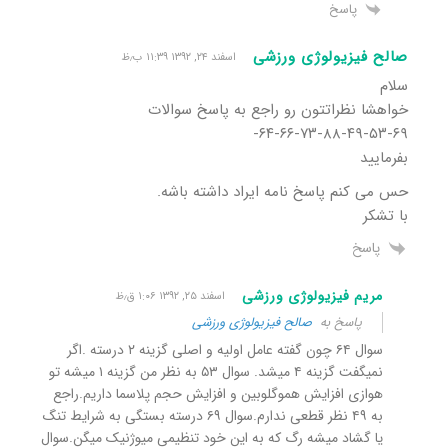
پاسخ
صالح فیزیولوژی ورزشی
اسفند ۲۴, ۱۳۹۲ ۱۱:۳۹ ب٫ظ
سلام
خواهشا نظراتتون رو راجع به پاسخ سوالات
۶۹-۵۳-۴۹-۸۸-۷۳-۶۶-۶۴-
بفرمایید
حس می کنم پاسخ نامه ایراد داشته باشه.
با تشکر
پاسخ
مریم فیزیولوژی ورزشی
اسفند ۲۵, ۱۳۹۲ ۱:۰۶ ق٫ظ
پاسخ به
صالح فیزیولوژی ورزشی
سوال ۶۴ چون گفته عامل اولیه و اصلی گزینه ۲ درسته .اگر
نمیگفت گزینه ۴ میشد. سوال ۵۳ به نظر من گزینه ۱ میشه تو
هوازی افزایش هموگلوبین و افزایش حجم پلاسما داریم.راجع
به ۴۹ نظر قطعی ندارم.سوال ۶۹ درسته بستگی به شرایط تنگ
یا گشاد میشه رگ که به این خود تنظیمی میوژنیک میگن.سوال