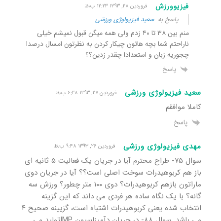
فیزیوورزش
فروردین ۲۸, ۱۳۹۳ ۱۲:۲۳ ب٫ظ
پاسخ به
سعید فیزیولوژی ورزشی
منم بین ۳۸ تا ۴۰ زدم ولی همه میگن قبول نمیشم خیلی
ناراحتم شما بچه هاتون چیکار کردن به نظرتون امسال درصدا
چجوریه زبان و استعدادا چقدر زدین؟؟
پاسخ
سعید فیزیولوژی ورزشی
فروردین ۲۷, ۱۳۹۳ ۶:۲۸ ب٫ظ
کاملا موافقم
پاسخ
مهدی فیزیولوژی ورزشی
فروردین ۲۶, ۱۳۹۳ ۹:۴۸ ب٫ظ
سوال ۷۵- طراح محترم آیا در جریان یک فعالیت ۵ ثانیه ای
باز هم کربوهیدرات سوخت اصلی است؟؟ آیا در جریان دوی
ماراتون بازهم کربوهیدرات؟ دوی ۱۰۰ متر چطور؟ ورزش سه
گانه؟ با یک نگاه ساده هر فردی می داند که این گزینه
انتخاب شده یعنی کربوهیدرات اشتباه است، گزیینه صحیح ۴
می باشد. سوال ۸۸- در جریان دآمیناسیون IMPتولید می