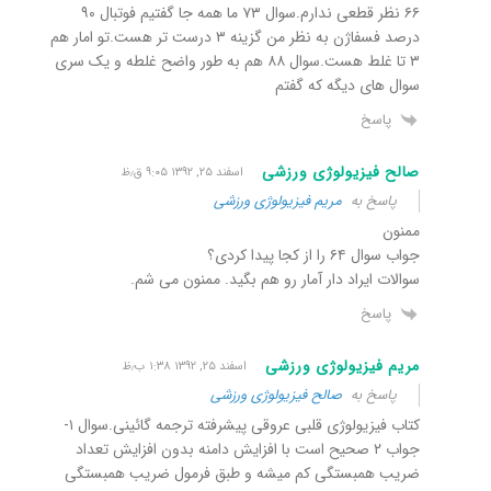
۶۶ نظر قطعی ندارم.سوال ۷۳ ما همه جا گفتیم فوتبال ۹۰
درصد فسفاژن به نظر من گزینه ۳ درست تر هست.تو امار هم
۳ تا غلط هست.سوال ۸۸ هم به طور واضح غلطه و یک سری
سوال های دیگه که گفتم
پاسخ
صالح فیزیولوژی ورزشی
اسفند ۲۵, ۱۳۹۲ ۹:۰۵ ق٫ظ
پاسخ به
مریم فیزیولوژی ورزشی
ممنون
جواب سوال ۶۴ را از کجا پیدا کردی؟
سوالات ایراد دار آمار رو هم بگید. ممنون می شم.
پاسخ
مریم فیزیولوژی ورزشی
اسفند ۲۵, ۱۳۹۲ ۱:۳۸ ب٫ظ
پاسخ به
صالح فیزیولوژی ورزشی
کتاب فیزیولوژی قلبی عروقی پیشرفته ترجمه گائینی.سوال ۱-
جواب ۲ صحیح است با افزایش دامنه بدون افزایش تعداد
ضریب همبستگی کم میشه و طبق فرمول ضریب همبستگی