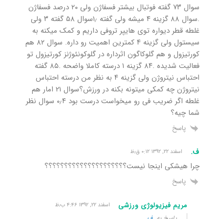
سوال ۷۳ گفته فوتبال بیشتر فسفاژن ولی ۲۰ درصد فسفاژن
.سوال ۸۸ گزینه ۴ میشه ولی گفته ۱٫سوال ۵۸ گفته ۳ ولی
غلطه قطر دیواره توی هایپر تروفی داریم و کمک میکنه به
سیستول ولی گزینه ۴ کمترین اهمیت رو داره. سوال ۸۲ هم
کورتیزول و هم گلوکاگون اثرداره در گلوکونئوژنز کورتیزول تو
فعالیت شدیده .۸۴ گزینه ۱ درسته کاملا واضحه .۸۵ گفته
احتباس نیتروژن ولی گزینه ۴ به نظر من درسته احتباس
نیتروژن چه کمکی میتونه بکنه در ورزش؟سوال ۲۱ امار هم
غلطه اگر ضریب فی رو میخواست درست بود ۰٫۴ سوال نظر
شما چیه؟
پاسخ
ف.
اسفند ۲۲, ۱۳۹۲ ۰:۱۲ ق٫ظ
چرا هیشکی اینجا نیست؟؟؟؟؟؟؟؟؟؟؟؟؟؟؟؟؟؟؟؟؟
پاسخ
مریم فیزیولوژی ورزشی
اسفند ۲۲, ۱۳۹۲ ۴:۴۶ ب٫ظ
پاسخ به
ف.