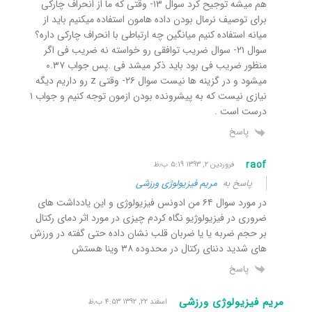
هم میشه توجیح کرد سوال ۱۳- وقتی که ما از انحراف چارکی
برای توصیف نرمال بودن داده هامون استفاده میکنیم باید از
میانه استفاده کنیم میانگین چه ارتباطی با انحراف چارکی داره؟
سوال ۲۱- سوال ضریب توافقی رو خواسته نه ضریب فی اگر
منظور ضریب فی بود باید ذکر میشد فی .پس جواب ۰.۳۷
میشود و در گزینه ها نیست سوال ۲۶- وقتی z رو داریم دیگه
نیازی نیست که به پیشرونده بودن ازمون توجه کنیم و جواب ۱
درست است .
پاسخ
raof
فروردین ۲, ۱۳۹۳ ۵:۱۹ ب٫ظ
پاسخ به
مریم فیزیولوژی ورزشی
در مورد سوال ۶۴ من ادونس فیزیولوژی و این یادداشت های
ضروری در فیزیولوژیو نگاه کردم چیزی در مورد اثر دمای رکتال
بر حجم ضربه یا یا ضربان قلب نشان داده حتی گفته در ورزش
های شدید دننای رکتال در محدوده ۳۸ وینا هستش
پاسخ
مریم فیزیولوژی ورزشی
اسفند ۲۲, ۱۳۹۲ ۴:۵۳ ب٫ظ