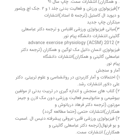
. و همکاران).انتشارات سمت. چاپ سال ۹۱
۲)فیزیولوژی ورزش و فعالیت بدنی جلد ۱ و ۲ .جک اچ.ویلمور
و دیوید ال کاستیل.(ترجمه ۵ استاد)انتشارات
مبتکران.چاپ جدید
۳)مبانی فیزیولوژی ورزشی.اقتباس و ترجمه دکتر عباسعلی
گائینی.انتشارات دانشگاه پیام نور.
۴) advance exercise physiology (ACSM) 2012
فیزیولوژی انسان.دانیل مک لوگین و همکاران.(ترجمه دکتر
عباسعلی گائینی و همکاران)انتشارات دانشگاه
پیام نور.
آمار و سنجش
۱) احتمالات و آمار کاربردی در روانشناسی و علوم تربیتی. دکتر
علی دلاور.انتشارات رشد.
۲) کتاب های سنجش و اندازه گیری در تربیت بدنی از مولفین
بیوشیمی و متابولیسم فعالیت ورزشی.دون مک لارن و جیمز
مورتون.(ترجمه دکتر فرهاد دریانوش و
همکاران)انتشارات حتمی.(حتما مطالعه گردد)
۲) فیزیولوژی ورزشی قلبی-عروقی پیشرفته.دنیس ال .اسمیت
و بو فرنهال(ترجمه دکتر عباسعلی گائینی و
همکاران).انتشارات سمت.