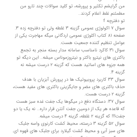
من گرایشم تکثیر و پرورشه، تو کلید سوالات چند تارو من
مطمئنم غلط اعلام کردند..
تو دفترچه f
سوال ۷ اکولوژی عمومی گزینه ۳ غلطه ولی تو دفترچه زده ۳.
صفحه ۸۱ کتاب اکلوژی عمومی اردگانی میگه مهاجرت یکی از
عوامل تنظیم کننده جمعیت هست.
سوال ۳۱ کاکرد نامناسب سامانه مدار بسته منجر به تجمع
باکتری های نیترو باکتر و نیتروزموناس میشه.. این دیگه تو
همه جزوه های اساتید هست که گزینه ۲ درست میشه نه
گزینه ۴.
سوال ۳۳ کاربرد پروبیوتیک ها در پرورش آبزیان با هدف
حذف باکتری های مضر و جایگزینی باکتری های مفید هست،
گزینه ۲ درست هست.
سوال ۳۷: دستگاه دفع در میگوها یک جفت غده سبز هست
که قاعده هر یک از دومین جفت آنتن قرار داره… نه یک یا دو
جفت!!! که گزینه ۲ غلطه، گزینه ۴ درست میشه.
سوال ۵۲ گزینه ۳ درسته، محیط کشت کارنوی واسه جلبک
های سبز آبی و محیط کشت گیلارد برای جلبک های قهوه ای.