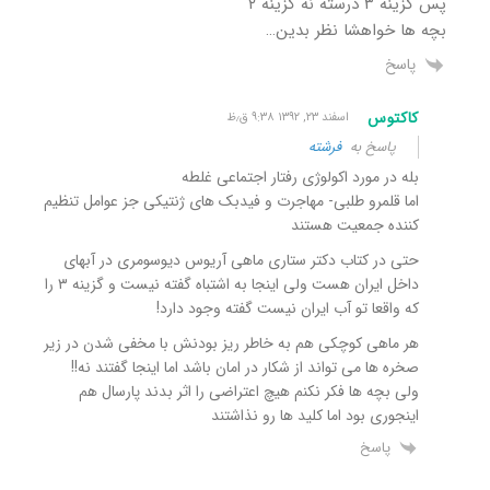
پس گزینه ۳ درسته نه گزینه ۲
بچه ها خواهشا نظر بدین…
پاسخ
کاکتوس
اسفند ۲۳, ۱۳۹۲ ۹:۳۸ ق٫ظ
پاسخ به
فرشته
بله در مورد اکولوژی رفتار اجتماعی غلطه
اما قلمرو طلبی- مهاجرت و فیدبک های ژنتیکی جز عوامل تنظیم
کننده جمعیت هستند
حتی در کتاب دکتر ستاری ماهی آریوس دیوسومری در آبهای
داخل ایران هست ولی اینجا به اشتباه گفته نیست و گزینه ۳ را
که واقعا تو آب ایران نیست گفته وجود دارد!
هر ماهی کوچکی هم به خاطر ریز بودنش با مخفی شدن در زیر
صخره ها می تواند از شکار در امان باشد اما اینجا گفتند نه!!
ولی بچه ها فکر نکنم هیچ اعتراضی را اثر بدند پارسال هم
اینجوری بود اما کلید ها رو نذاشتند
پاسخ