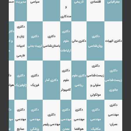
جغرافیایی
اقتصادی
تاریخی
سیاسی
مدیریت
حسابداری
و
مددکاری
دکتری
دکتری
دکتری زبان
دکتری
دکتری
دکتری
زبان و
دکتری الهیات
دکتری مالی
علوم
و ادبیات
روان‌شناسی
باستان‌شناسی
تربیت بدنی
ادبیات
ارتباطات
عرب
فارسی
دکتری
دکتری
دکتری
زیست‌شناسی
دکتری علوم
دکتری
دکتری
دکتری
زیست‌شناسی
علوم
دکتری آمار
سلولی و
ریاضی
فیزیک
ژئوفیزیک
هواشناسی
جانوری
کامپیوتر
مولکولی
دکتری
دکتری
دکتری
دکتری
دکتری
دکتری
دکتری
مهندسی
دکتری
مهندسی
مهندسی
مهندسی
مهندسی
مهندسی
مهندسی
عمران-
مهندسی پلیمر
مکانیک
هوافضا
معدن
پزشکی
صنایع
نفت