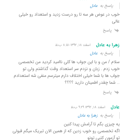
پاسخ به
عادل
خوب در عوض هر سه تا رو درست زدید و استعداد رو خیلی
عالی
پاسخ
زهرا به عادل
اسفند ۱۸, ۱۳۹۲ ۸:۵۱ ب٫ظ
پاسخ به
عادل
سلام / من و با این جواب ها کلی ناامید کردید من تخصصی
خوب زدم . زبان و نزدم سر استعداد وقت گذاشتم ولی تو
جواب ها با شما خیلی اختلاف دارم میترسم منفی شه استعدادم
… شما چقدر اطمینان دارید ؟؟؟؟
پاسخ
عادل
اسفند ۱۸, ۱۳۹۲ ۹:۲۹ ب٫ظ
پاسخ به
زهرا به عادل
یه چیزی بگم تا آرامش پیدا کنین
اگه تخصصی رو خوب زدین که از همین الان تبریک میگم قبولی
تو آزمون کتبی تونو