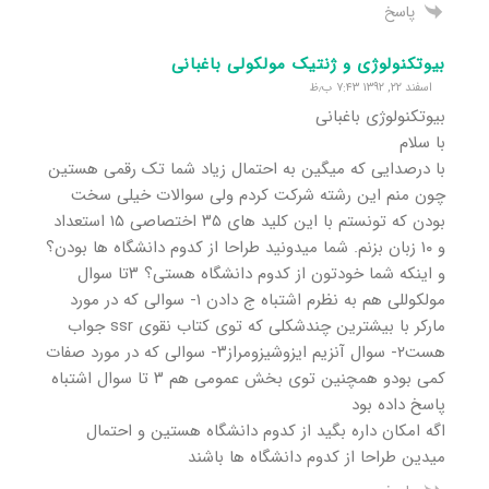
پاسخ
بیوتکنولوژی و ژنتیک مولکولی باغبانی
اسفند ۲۲, ۱۳۹۲ ۷:۴۳ ب٫ظ
بیوتکنولوژی باغبانی
با سلام
با درصدایی که میگین به احتمال زیاد شما تک رقمی هستین
چون منم این رشته شرکت کردم ولی سوالات خیلی سخت
بودن که تونستم با این کلید های ۳۵ اختصاصی ۱۵ استعداد
و ۱۰ زبان بزنم. شما میدونید طراحا از کدوم دانشگاه ها بودن؟
و اینکه شما خودتون از کدوم دانشگاه هستی؟ ۳تا سوال
مولکوللی هم به نظرم اشتباه ج دادن ۱- سوالی که در مورد
مارکر با بیشترین چندشکلی که توی کتاب نقوی ssr جواب
هست۲- سوال آنزیم ایزوشیزومراز۳- سوالی که در مورد صفات
کمی بودو همچنین توی بخش عمومی هم ۳ تا سوال اشتباه
پاسخ داده بود
اگه امکان داره بگید از کدوم دانشگاه هستین و احتمال
میدین طراحا از کدوم دانشگاه ها باشند