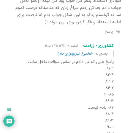
سوالای استعداد بنظر من خوب بود من نیمه اولشو کامل
جواب دادم بعدش رفتم سراغ زبان که متاسفانه فرصت تموم
شد نه تونستم زبانو به اون شکل جواب بدم نه فرصت برای
ادامه استعداد و فکر کردن روی اون موند :(
پاسخ
کشاورزی- زراعت
اسفند ۱۸, ۱۳۹۲ ۲:۲۵ ب٫ظ
پاسخ به
خانمی( فیزیولوژی دام)
پاسخ هایی که من دادم بر اساس سوالات داخل سایت.
۸۱-۴
۸۲-۴
۸۳-۲
۸۴-۲
۸۵- ۲
۸۶-۳
۸۷- یادم نیست
88
۸۸-۴
۸۹-۳
۹۰-۱