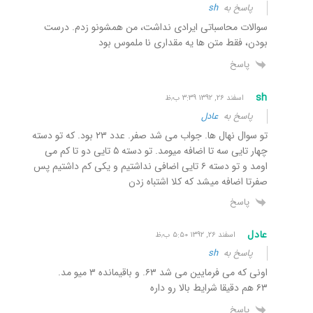
پاسخ به
sh
سوالات محاسباتی ایرادی نداشت، من همشونو زدم. درست
بودن، فقط متن ها یه مقداری نا ملموس بود
پاسخ
sh
اسفند ۲۶, ۱۳۹۲ ۳:۳۹ ب٫ظ
پاسخ به
عادل
تو سوال نهال ها. جواب می شد صفر. عدد ۲۳ بود. که تو دسته
چهار تایی سه تا اضافه میومد. تو دسته ۵ تایی دو تا کم می
اومد و تو دسته ۶ تایی اضافی نداشتیم و یکی کم داشتیم پس
صفرتا اضافه میشد که کلا اشتباه زدن
پاسخ
عادل
اسفند ۲۶, ۱۳۹۲ ۵:۵۰ ب٫ظ
پاسخ به
sh
اونی که می فرمایین می شد ۶۳. و باقیمانده ۳ میو مد.
۶۳ هم دقیقا شرایط بالا رو داره
پاسخ