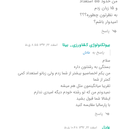
من حدود ۵۵ استعداد
و ۱۵ زبان زدم
به نظرتون چطوره؟؟؟
امیدوار باشم؟
پاسخ
بیوتکنولوژی کشاورزی_ بیتا
اسفند ۲۲, ۱۳۹۲ ۸:۵۵ ق٫ظ
پاسخ به
عادل
سلام
بستگی به رشتتون داره
من یکم اخصاصیو بیشتر از شما زدم ولی زبانو استعداد کمی
کمتر از شما
تقریبا میانگینمون مثل هم میشه
نمیدونم من که تو رشته خودم دیگه امیدی ندارم
ایشالا شما قبول بشید
با پارسالیا مقایسه کنید
پاسخ
عادل
اسفند ۲۲, ۱۳۹۲ ۱۰:۴۸ ق٫ظ