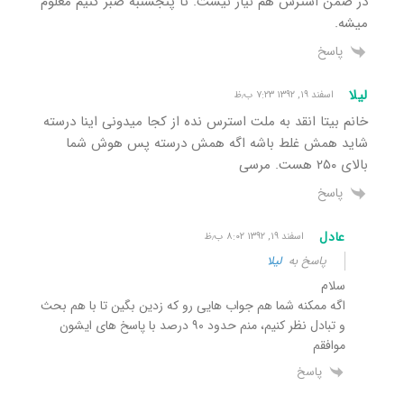
در ضمن استرس هم نیاز نیست. تا پنجشنبه صبر کنیم معلوم
میشه.
پاسخ
لیلا
اسفند ۱۹, ۱۳۹۲ ۷:۲۳ ب٫ظ
خانم بیتا انقد به ملت استرس نده از کجا میدونی اینا درسته
شاید همش غلط باشه اگه همش درسته پس هوش شما
بالای ۲۵۰ هست. مرسی
پاسخ
عادل
اسفند ۱۹, ۱۳۹۲ ۸:۰۲ ب٫ظ
پاسخ به
لیلا
سلام
اگه ممکنه شما هم جواب هایی رو که زدین بگین تا با هم بحث
و تبادل نظر کنیم، منم حدود ۹۰ درصد با پاسخ های ایشون
موافقم
پاسخ