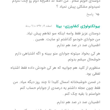
دوستای خوبم سلام . من اصلا کد دفترچه دوم رو چک نکردم
نمیدونم مشکلی پیش نمیاد ؟
پاسخ
بیوتکنولوژی کشاورزی- بیتا
اسفند ۱۹, ۱۳۹۲ ۹:۱۰ ب٫ظ
دوستان عزیز فقط واسه اینکه سو تفاهم پیش نیاد.
من جوابای خودمو گذاشتم تو سایت. همین .
اطمینان صد در صد هم ندارم.
هر کی بخواد میتونه جوابای منو ببینه و اگه اشتباهی دارم
خوشحال میشم بدونم.
منظورم از کلید هم جوابیه که هر کی خودش داده فقط اشتباه
لفظی بود.
در ضمن خوشبختانه امسال کلیدا تا چند روز دیگه میاد. من
فقط چون عجله داشتم یه درصدی از جوابام حساب کنم
خواستم با بقیه چک کنم .
اطمینان صد در صد هم ندارم.