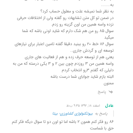
به……….
به نظر شما نمیشه علت و معلول حساب کرد؟
در ضمن تو کل متن تشابهات رو گفته ولی از اختلافات حرفی
نزده واسه همین من اون گزینه رو زدم.
سوال ۸۵ رو من هم شک دارم که شاید اونی باشه که شما
میگید
سوال ۸۶ خط ۲۰ رو ببنید دقیقا گفته تامین اعتبار برای نیازهای
توسعه ای و گردش جاری…
یعنی هم از توسعه حرف زده و هم از فعالیت های جاری
واسه همین من ۳ روزدم چون بین ۲ و ۳ یکی درسته که من به
دلیلی که گفتم ۳رو انتخاب کردم
البته بازم شاید جوابای شما درست باشه
ممنون
پاسخ
عادل
اسفند ۱۸, ۱۳۹۲ ۹:۳۵ ب٫ظ
پاسخ به
بیوتکنولوژی کشاورزی- بیتا
۸۶ رو فکر کنم همون ۲ باشه اما تو اون دو تا سوال دیگه فکر کنم
حق با شماست