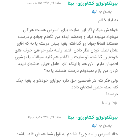
بیوتکنولوژی کشاورزی- بیتا
اسفند ۱۹, ۱۳۹۲ ۸:۵۵ ب٫ظ
پاسخ به
لیلا
به لیلا خانم
خواهش میکنم اگر این سایت برای استرس هست هر کی
میخواد میتونه نیاد و بعدشم اینکه من نگفتم جوابهام درست
هستند اتفاقا جوابا رو گذاشتم بقیه ببینن درسته یا نه که اقای
عادل لطف کردن نظر دادن. فقط واسه نظر خواهی جواب های
خودم رو گذاشتم تو سایت و نگفتم هم کلید سوالاته یا بهشون
اطمینان دارم. الان هم با اینکه اقای عادل خیلی هاشونو تایید
کردن من بازم نمیدونم درست هستند یا نه؟
ولی فکر کنم هر شخصی حق داره جوابای خودشو با بقیه چک
کنه ببینه چطور امتحان داده.
درسته؟
پاسخ
بیوتکنولوژی کشاورزی- بیتا
اسفند ۱۹, ۱۳۹۲ ۸:۵۷ ب٫ظ
پاسخ به
لیلا
حالا استرس واسه چی؟ شایدم به قول شما همش غلط باشند.