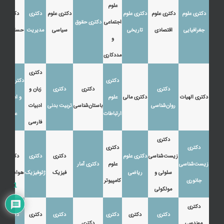
علوم
دکتری علوم
دکتری علوم
دکتری علوم
دکتری علوم
دکتری
دکتری
اجتماعی
دکتری حقوق
جغرافیایی
اقتصادی
تاریخی
سیاسی
مدیریت
حسابداری
و
مددکاری
دکتری
دکتری
دکتری زبان
دکتری
دکتری
دکتری
زبان و
دکتری الهیات
دکتری مالی
علوم
و ادبیات
روان‌شناسی
باستان‌شناسی
تربیت بدنی
ادبیات
ارتباطات
عرب
فارسی
دکتری
دکتری
دکتری
زیست‌شناسی
دکتری علوم
دکتری
دکتری
دکتری
زیست‌شناسی
علوم
دکتری آمار
سلولی و
ریاضی
فیزیک
ژئوفیزیک
هواشناسی
جانوری
کامپیوتر
1
مولکولی
دکتری
دکتری
دکتری
دکتری
دکتری
دکتری
دکتری
مهندسی
دکتری