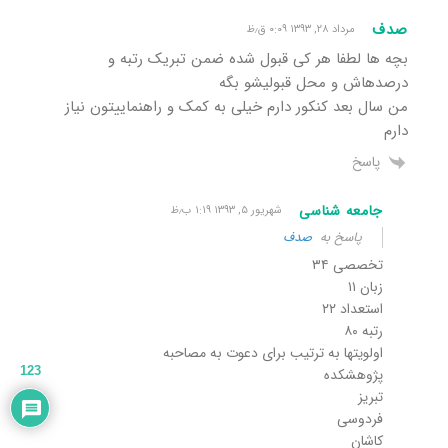
صدف
مرداد ۲۸, ۱۳۹۳ ۰:۰۹ ق٫ظ
بچه ها لطفا هر کی قبول شده ضمن تبریک رتبه و
درصدهاش و محل قبولیشو بگه
من سال بعد کنکور دارم خیلی به کمک و راهنماییتون نیاز
دارم
پاسخ
جامعه شناسی
شهریور ۵, ۱۳۹۳ ۱:۱۹ ب٫ظ
پاسخ به
صدف
تخصصی ۳۴
زبان ۱۱
استعداد ۲۲
رتبه ۸۰
اولویتها به ترتیب برای دعوت به مصاحبه
123
پژوهشکده
تبریز
فردوسی
کاشان