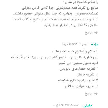
با سلام خدمت دوستان :
منابع رو تقریباٌهمه میدوننولی :چرا کسی کامل معرفی
نمیکنه:بخصوص اونهایی که چند سال متوالی حضور داشتند
از علیرضا می خوام که مجموعه کاملی از منابع و کتب تست
سالهای گذشته رو در اختیار همه بذاره
پاسخ
مژده
بهمن ۱۴, ۱۳۹۳ ۰:۱۶ ق٫ظ
با سلام و احترام خدمت دوستان
این نظریه ها رو توی کدوم کتاب می تونم پیدا کنم اگر کمکم
کنید بسیار ممنون می شوم
۱. نظریه حصارهای دیویس
۲. نظریه فاستر
۳.نظریه پنجره های شکسته
۴. نظریه هراس اخلاقی
پاسخ
جلیلی
اسفند ۵, ۱۳۹۳ ۹:۳۴ ق٫ظ