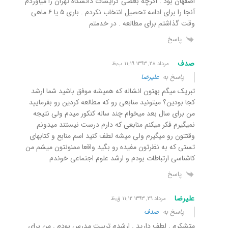
اصفهان بود . اگرچه بعضی گرایشات دانشگاه تهران را میاوردم
آنجا را برای ادامه تحصیل انتخاب نکردم . باری ۵ یا ۶ ماهی
وقت گذاشتم برای مطالعه . در خدمتم
پاسخ
صدف
مرداد ۲۸, ۱۳۹۳ ۱۱:۱۹ ب٫ظ
پاسخ به
علیرضا
تبریک میگم بهتون انشاله که همیشه موفق باشید شما ارشد
کجا بودین؟ میتونید منابعی رو که مطالعه کردین رو بفرمایید
من برای سال بعد میخوام چند ساله کنکور میدم ولی نتیجه
نمیگیرم فکر میکنم منابعی که دارم درست نیستند میدونم
وقتتون رو میگیرم ولی میشه لطف کنید اسم منابع و کتابهای
تستی که به نظرتون مفیده رو بگید واقعا ممنونتون میشم من
کاشناسی ارتباطات بودم و ارشد علوم اجتماعی خوندم
پاسخ
علیرضا
مرداد ۲۹, ۱۳۹۳ ۱۱:۱۲ ق٫ظ
پاسخ به
صدف
متشکرم . لطف دارید . ارشدم تربیت مدرس بودم . من برای