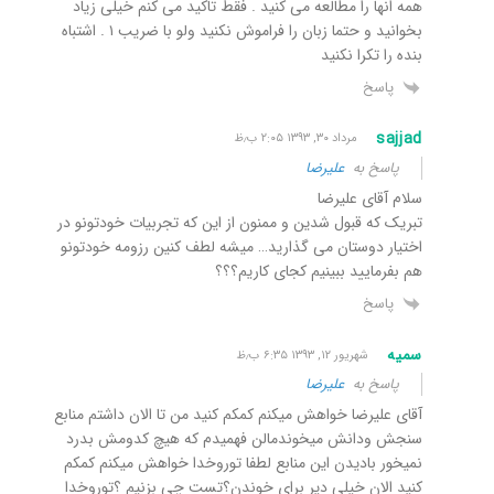
همه انها را مطالعه می کنید . فقط تاکید می کنم خیلی زیاد
بخوانید و حتما زبان را فراموش نکنید ولو با ضریب ۱ . اشتباه
بنده را تکرا نکنید
پاسخ
sajjad
مرداد ۳۰, ۱۳۹۳ ۲:۰۵ ب٫ظ
پاسخ به
علیرضا
سلام آقای علیرضا
تبریک که قبول شدین و ممنون از این که تجربیات خودتونو در
اختیار دوستان می گذارید… میشه لطف کنین رزومه خودتونو
هم بفرمایید ببینیم کجای کاریم؟؟؟
پاسخ
سمیه
شهریور ۱۲, ۱۳۹۳ ۶:۳۵ ب٫ظ
پاسخ به
علیرضا
آقای علیرضا خواهش میکنم کمکم کنید من تا الان داشتم منابع
سنجش ودانش میخوندمالن فهمیدم که هیچ کدومش بدرد
نمیخور بادیدن این منابع لطفا توروخدا خواهش میکنم کمکم
کنید الان خیلی دیر برای خوندن؟تست چی بزنیم ؟توروخدا