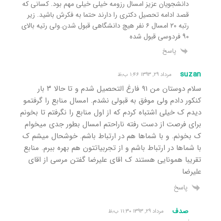
دانشجویان عزیز امسال رزومه خیلی خیلی مهم بود. کسانی که
قصد ادامه تحصیل دکتری را دارند حتما به فکرش باشید. زیر
رتبه ۲۰ امسال ۶ نفر هیچ دانشگاهی قبول شدن.ولی رتیه بالای
۹۰ فردوسی قبول شده
پاسخ
suzan
مرداد ۲۹, ۱۳۹۳ ۱:۴۶ ب٫ظ
سلام دوستان من ۹۱ فارغ التحصیل شدم و تا حالا ۳ بار
کنکور دادم ولی موفق به قبولی نشدم. امسال منابع را گرفتمو
دیدم ک خیلی اشتباه کردم که از اول منابع را نگرفتم تا بخونم
برای فرصت از دست رفته ناراحتم امسال بطور جدی میخوام
ک بخونم. و با شماها هم در ارتباط باشم. خوشحال میشم ک
با شماها در ارتباط باشم و از تجربیاتتون هم بهره ببرم. منابع
تقریبا همونایی هستند ک اقای علیرضا گفتن مرسی از اقای
علیرضا
پاسخ
صدف
مرداد ۲۹, ۱۳۹۳ ۱۱:۳۰ ب٫ظ