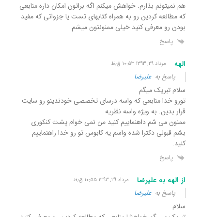
هم نمیتونم بذارم. خواهش میکنم اگه براتون امکان داره منابعی
که مطالعه کردین رو به همراه کتابهای تست یا جزواتی که مفید
بودن رو معرفی کنید خیلی ممنونتون میشم
پاسخ
الهه
مرداد ۲۹, ۱۳۹۳ ۱۰:۵۳ ق٫ظ
پاسخ به
علیرضا
سلام تبریک میگم
تورو خدا منابعی که واسه درسای تخصصی خودندینو رو سایت
قرار بدین. به ویژه واسه نظریه
ممنون می شم داهنماییم کنید من نمی خوام پشت کنکوری
بشم قبولی دکترا شده واسم یه کابوس تو رو خدا راهنماییم
کنید.
پاسخ
از الهه به علیرضا
مرداد ۲۹, ۱۳۹۳ ۱۰:۵۵ ق٫ظ
پاسخ به
علیرضا
سلام
تبریک می گم،خواهشا منابعی که مطالعه کردین رو معرفی کنید