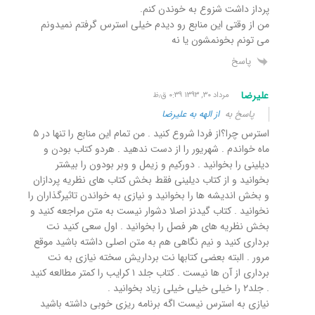
پرداز داشت شزوع به خوندن کنم.
من از وقتی این منابع رو دیدم خیلی استرس گرفتم نمیدونم
می تونم بخونمشون یا نه
پاسخ
علیرضا
مرداد ۳۰, ۱۳۹۳ ۰:۳۹ ق٫ظ
پاسخ به
از الهه به علیرضا
استرس چرا؟از فردا شروع کنید . من تمام این منابع را تنها در ۵
ماه خواندم . شهریور را از دست ندهید . هردو کتاب بودن و
دیلینی را بخوانید . دورکیم و زیمل و وبر بودون را بیشتر
بخوانید و از کتاب دیلینی فقط بخش کتاب های نظریه پردازان
و بخش اندیشه ها را بخوانید و نیازی به خواندن تاثیرگذاران را
نخوانید . کتاب گیدنز اصلا دشوار نیست به متن مراجعه کنید و
بخش نظریه های هر فصل را بخوانید . اول سعی کنید نت
برداری کنید و نیم نگاهی هم به متن اصلی داشته باشید موقع
مرور . البته بعضی کتابها نت برداریش سخته نیازی به نت
برداری از آن ها نیست . کتاب جلد ۱ کرایب را کمتر مطالعه کنید
. جلد۲ را خیلی خیلی خیلی زیاد بخوانید .
نیازی به استرس نیست اگه برنامه ریزی خوبی داشته باشید