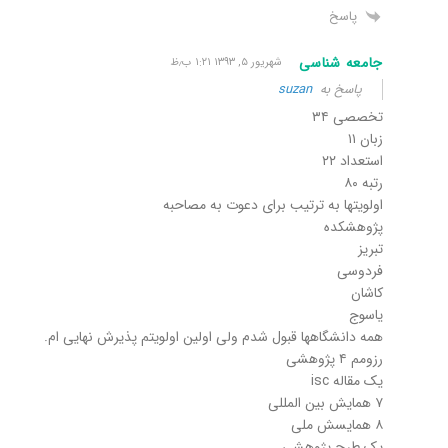
پاسخ
جامعه شناسی
شهریور ۵, ۱۳۹۳ ۱:۲۱ ب٫ظ
پاسخ به
suzan
تخصصی ۳۴
زبان ۱۱
استعداد ۲۲
رتبه ۸۰
اولویتها به ترتیب برای دعوت به مصاحبه
پژوهشکده
تبریز
فردوسی
کاشان
یاسوج
همه دانشگاهها قبول شدم ولی اولین اولویتم پذیرش نهایی ام.
رزومم ۴ پژوهشی
یک مقاله isc
۷ همایش بین المللی
۸ همایسش ملی
یک طرح پژوهشی