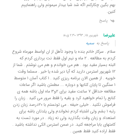
بهم بگین چکارکنم اگه شد شبا بیدار میمونم ولی راهنماییم
کنین.
پاسخ
علیرضا
شهریور ۱۵, ۱۳۹۳ ۲:۳۰ ق٫ظ
پاسخ به
سمیه
سلام . سرکار خانم بنده با وجود تأهل از ان اواسط مهرماه شروع
کردم به مطالعه . ۲ ماه و نیم اول فقط نت برداری کردم که
البته بسیار مفید بود . هم می خواندم و هم می نوشتم . شما از
۱۲ شهریور استرس دارید که آیا دیر شده یا خیر . مسلما وقت
خوبیه . از همین الان برنامه ریزی کنید . ۱ کتاب آسان ۱ متوسط
۱ سنگین تا پایان کتابها و دوباره …. مطمئن باشید اگر ساعات
مطالعه حداقل ۷ ساعت مفید برای ۲و۳ ماه اول باشه همه ی
کنابع را تمام خواهید کرد و بقیه را فقط مرور می کنید . زبان را
فراموش نکنید . خیلی حیفه . می تونستم با ۲۰درصد زبان زدن
رتبه ۱ بشم ولی اشتباه کردم نخواندم ولی یلدتان باشه برای
استعداد و زبان وقت بگذارید ولی نه زیاد . در مورد تست به
کامتهای بابا مراجعه کنید. در ضمن استرس الکی نداشته باشید .
فقط اراده کنید فقط همین .