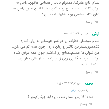
سلام اقای علیرضا. ممنونم بابت راهنمایی هاتون. راجع به
روش گفتین بعدا منابع رو میگین اما نگفتین هنوز. راجع به
زبان کتاب خاصی رو پیشنهاد نمیکنین؟
پاسخ
ارش
مهر ۱۱, ۱۳۹۳ ۰:۳۵ ق٫ظ
سلام..دوستان نظرات رو خوندم..هیشکی به زبان اشاره
نکردهووبیشترین تاثیر رو زبان داره.. چون همه کم می زنن..
من قبولی ۹۱ هستم..منابع رو نداشتم چون همه عوض شده
بود..با سرمایه گداری روی زبان رتبه بسیار عالی میارین..
امتحان کنید..
پاسخ
فاطمه
مهر ۱۹, ۱۳۹۳ ۸:۱۷ ق٫ظ
پاسخ به
ارش
سلام آقا آرش. شما واسه زبان دقیقا چیکار کردین؟
پاسخ