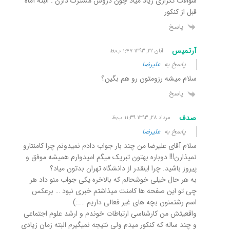
سوالات تکراری زیاد میاد چون دروس مشترک دارن . البته ۱ماه
قبل از کنکور
پاسخ
آرتمیس
آبان ۲۲, ۱۳۹۳ ۱:۴۷ ب٫ظ
پاسخ به
علیرضا
سلام میشه رزومتون رو هم بگین؟
پاسخ
صدف
مرداد ۲۸, ۱۳۹۳ ۱۱:۳۹ ب٫ظ
پاسخ به
علیرضا
سلام آقای علیرضا من چند بار جواب دادم نمیدونم چرا کامنتارو
نمیذارن!!! دوباره بهتون تبریک میگم امیدوارم همیشه موفق و
پیروز باشید. چرا اینقدر از دانشگاه تهران بدتون میاد؟
به هر حال خیلی خوشحالم که بالاخره یکی جواب منو داد هر
چی تو این صفحه ها کامنت میذاشتم خبری نبود … برعکس
اسم رشتمنون بچه های غیر فعالی داریم ….:)
واقعیتش من کارشناسی ارتباطات خوندم و ارشد علوم اجتماعی
و چند ساله که کنکور میدم ولی نتیجه نمیگیرم البته زمان زیادی