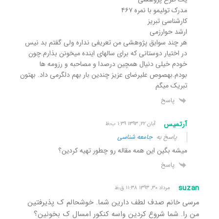
مدرک تولیمو با نمره ۴۶۷
کارشناسی تبریز
ارشد حوارزمی
هر چند سوابق پژوهشی من تعریفی نداره ولی گفتم بد نیس
در اختیار دوستانی که برای سالهای اینده میخونن بذارم.چون
خودم خیلی دنیال همچین درصدا و مصاحبه و رزومه ها
بودم.بهصوص علیرضای عزیز چندین بار بهم دلگرمی داد. بهتون
تبریک میگم
پاسخ
آرتمیس
آبان ۲۲, ۱۳۹۳ ۱:۳۹ ب٫ظ
پاسخ به
جامعه شناسی
میشه بگین این همه مقاله رو چطور تهیه کردین؟
پاسخ
suzan
مرداد ۳۰, ۱۳۹۳ ۱۱:۳۸ ق٫ظ
مرسی خانم صدف لطف دارین شما. خوشحالم ک پذیرفتین
من را. شما شروع کردین واسه کنکور امسال ک بخونین؟