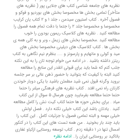
نظریه های جامعه شناسی کتاب های جلایی پور ( نظریه های
متأخر) تمامی بخش ها مخصوصا بخش های بوردیو و فوکو و
فصول آخره . کتاب استیون سیدمن ، جلد ۱ و ۲ کتاب یان کرایب
مخصوصا و مخصوصا جلد ۲ را جتما با دقت تمام همه فصول را
مطالعه کنید . نظریه های کلاسیک ریمون بودون را خوب
مطالعه کنید .مخصوصا بخش های زیمل ، وبر و به کلی همه ی
بخش ها . کتاب کلاسیک های دیلینی مخصوصا بخش های
مید و کولی و مانهایم و پارسونز و ….. بنظرم نیم نگاهی به کتاب
ریتزر داشته باشید . در ادامه می خوام توجه تان را به این نکته
جلب کنم که شما باید برای قبولی انقدر این منابع را مطالعه
کنید البته با کیفیت که بتوانید با حضور ذهن عالی بر سر جلسه
بروید وگرنه قبول نمی شید مطمئن باشید با یکی دوبار خوندن
کارتان راه نمی افتد . کتاب نظریه های فرهنگی میلنر را حتما
حتما حتما مطالعه بفرمایید چون هرسال ۵ سوال از این کتاب
میاد . برای بخش حوزه ها حتما کتاب کیت نش را کامل مطالعه
کنید . یادتان باشد این کتاب خیلی نکته دارد . فصل اولش
خیلی مهمه و البته تمامی فصول با جزئیات کامل . این کتاب را
باید چند بار بخونید . من همه تست های این کتاب را در کنکور
امسال تنها در ۱ دقیقه زدم . کتاب توسعه روستایی ازکیاو غفاری
باتاکید بر روستایی ایران را
…
ادامه نظر»