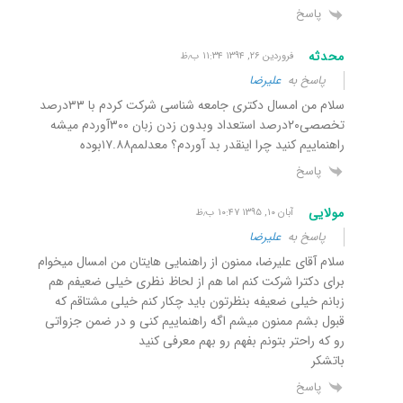
پاسخ
محدثه
فروردین ۲۶, ۱۳۹۴ ۱۱:۳۴ ب٫ظ
پاسخ به
علیرضا
سلام من امسال دکتری جامعه شناسی شرکت کردم با ۳۳درصد
تخصصی۲۰درصد استعداد وبدون زدن زبان ۳۰۰آوردم میشه
راهنماییم کنید چرا اینقدر بد آوردم؟ معدلمم۱۷.۸۸بوده
پاسخ
مولایی
آبان ۱۰, ۱۳۹۵ ۱۰:۴۷ ب٫ظ
پاسخ به
علیرضا
سلام آقای علیرضا، ممنون از راهنمایی هایتان من امسال میخوام
برای دکترا شرکت کنم اما هم از لحاظ نظری خیلی ضعیفم هم
زبانم خیلی ضعیفه بنظرتون باید چکار کنم خیلی مشتاقم که
قبول بشم ممنون میشم اگه راهنماییم کنی و در ضمن جزواتی
رو که راحتر بتونم بفهم رو بهم معرفی کنید
باتشکر
پاسخ