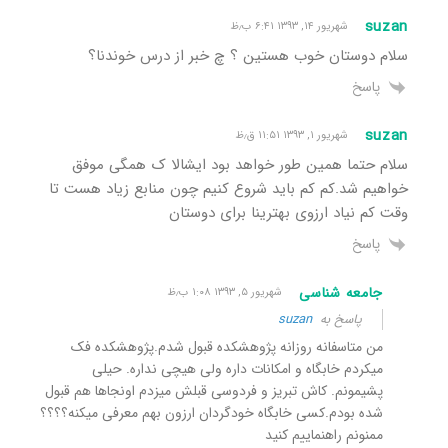
suzan
شهریور ۱۴, ۱۳۹۳ ۶:۴۱ ب٫ظ
سلام دوستان خوب هستین ؟ چ خبر از درس خوندنا؟
پاسخ
suzan
شهریور ۱, ۱۳۹۳ ۱۱:۵۱ ق٫ظ
سلام حتما همین طور خواهد بود ایشالا ک همگی موفق
خواهیم شد.کم کم باید شروع کنیم چون منابع زیاد هست تا
وقت کم نیاد ارزوی بهترینا برای دوستان
پاسخ
جامعه شناسی
شهریور ۵, ۱۳۹۳ ۱:۰۸ ب٫ظ
پاسخ به
suzan
من متاسفانه روزانه پژوهشکده قبول شدم.پژوهشکده فک
میکردم خابگاه و امکانات داره ولی هیچی نداره. حیلی
پشیمونم. کاش تبریز و فردوسی قبلش میزدم اونجاها هم قبول
شده بودم.کسی خابگاه خودگردان ارزون بهم معرفی میکنه؟؟؟؟
ممنونم راهنماییم کنید