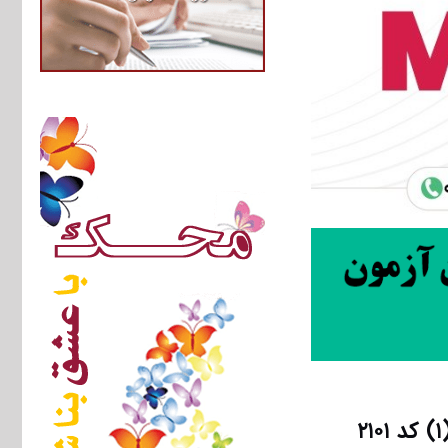
دانلود رایگان سوالات تست آزمون دکتری ۹۳ علوم جغرافیایی (۱) کد ۲۱۰۱