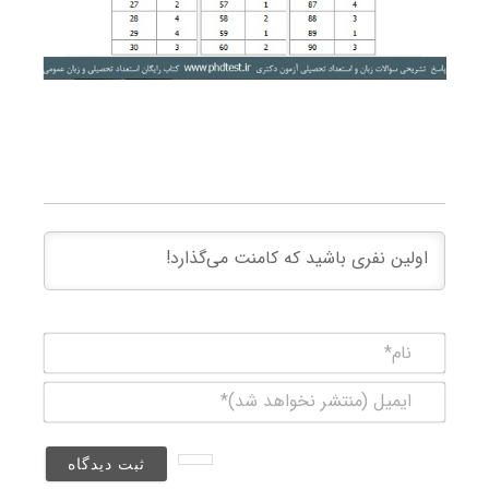
نام*
ایمیل
(منتشر
نخواهد
شد)*