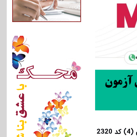
دانلود رایگان سوالات تست آزمون دکتری 93 مهندسی نقشه برداری (4) کد 2320