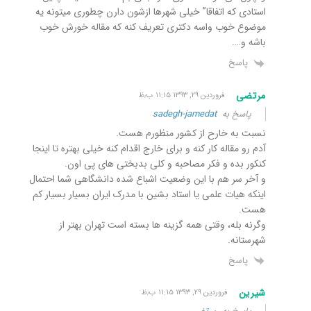
استادی که اتفاقا” خیلی شهرها ازشون دارن چطوری میتونه یه
موضوع خوب واسه دکتری تعریف کنه که مقاله خورش خوب
باشه و….
پاسخ
مرتضی
فروردین ۲۹, ۱۳۹۳ ۱۱:۱۵ ب٫ظ
پاسخ به
sadegh-jamedat
نسبت به خارح از کشور منظورم هست.
آدم رو مقاله کار کنه و برای خارج اقدام کنه خیلی بهتره تا اینجا
کنکور بده و فکر مصاحبه و کلی بدبختی های پی اون.
و آخر سر هم با این وضعیت اشباع شده دانشگاهی شما احتمال
اینکه هیات علمی یا استاد بشین با مدرک ایران بسیار بسیار کم
هست.
وگرنه بله، وقتی همه گزینه ها بسته است تهران بهتر از
شهرستانه.
پاسخ
شیرین
فروردین ۲۹, ۱۳۹۳ ۱۱:۱۵ ب٫ظ