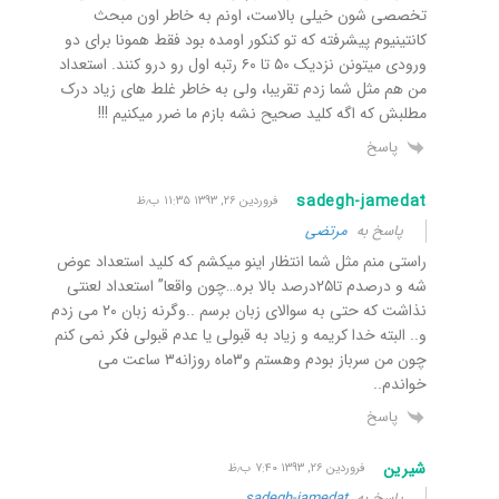
تخصصی شون خیلی بالاست، اونم به خاطر اون مبحث
کانتینیوم پیشرفته که تو کنکور اومده بود فقط همونا برای دو
ورودی میتونن نزدیک ۵۰ تا ۶۰ رتبه اول رو درو کنند. استعداد
من هم مثل شما زدم تقریبا، ولی به خاطر غلط های زیاد درک
مطلبش که اگه کلید صحیح نشه بازم ما ضرر میکنیم !!!
پاسخ
sadegh-jamedat
فروردین ۲۶, ۱۳۹۳ ۱۱:۳۵ ب٫ظ
پاسخ به
مرتضی
راستی منم مثل شما انتظار اینو میکشم که کلید استعداد عوض
شه و درصدم تا۲۵درصد بالا بره…چون واقعا” استعداد لعنتی
نذاشت که حتی به سوالای زبان برسم ..وگرنه زبان ۲۰ می زدم
و.. البته خدا کریمه و زیاد به قبولی یا عدم قبولی فکر نمی کنم
چون من سرباز بودم وهستم و۳ماه روزانه۳ ساعت می
خواندم..
پاسخ
شیرین
فروردین ۲۶, ۱۳۹۳ ۷:۴۰ ب٫ظ
پاسخ به
sadegh-jamedat