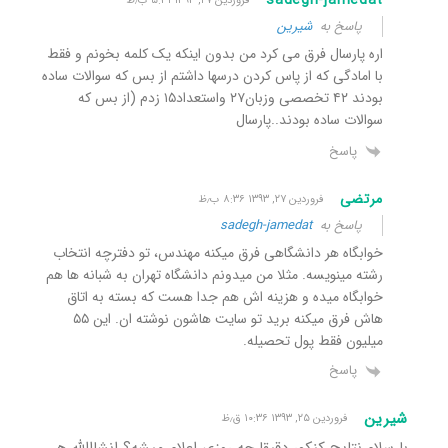
sadegh-jamedat
فروردین ۲۷, ۱۳۹۳ ۵:۳۱ ب٫ظ
پاسخ به
شیرین
اره پارسال فرق می کرد من بدون اینکه یک کلمه بخونم و فقط
با امادگی که از پاس کردن درسها داشتم از بس که سوالات ساده
بودند ۴۲ تخصصی وزبان۲۷ واستعداد۱۵ زدم (از بس که
سوالات ساده بودند..پارسال
پاسخ
مرتضی
فروردین ۲۷, ۱۳۹۳ ۸:۳۶ ب٫ظ
پاسخ به
sadegh-jamedat
خوابگاه هر دانشگاهی فرق میکنه مهندس، تو دفترچه انتخاب
رشته مینویسه. مثلا من میدونم دانشگاه تهران به شبانه ها هم
خوابگاه میده و هزینه اش هم جدا هست که بسته به اتاق
هاش فرق میکنه برید تو سایت هاشون نوشته ان. این ۵۵
میلیون فقط پول تحصیله.
پاسخ
شیرین
فروردین ۲۵, ۱۳۹۳ ۱۰:۳۶ ق٫ظ
با سلام.نتایج کنکور دقیقا چه روزی اعلام میشه؟ انشااالله هر