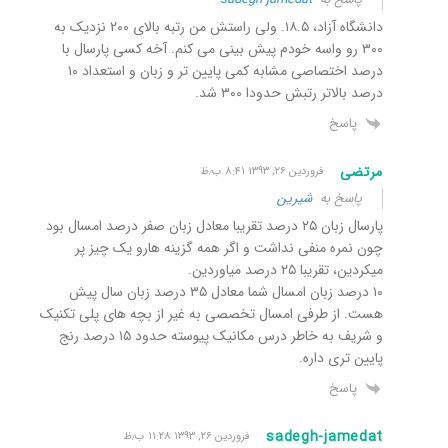
دانشگاه آزاد، ۱۸.۵. ولی راستش من رتبه بالای ۲۰۰ نزدیک به
۳۰۰ رو واسه خودم پیش بینی می کنم. آخه کسی پارسال با
درصد اختصاصی مشابه کمی پایین تر و زبان و استعداد ۱۰
درصد بالاتر رتبش حدودا ۳۰۰ شد.
پاسخ
مرتضی
فروردین ۲۶, ۱۳۹۳ ۸:۴۱ ب٫ظ
پاسخ به
شیرین
پارسال زبان ۲۵ درصد تقریبا معادل زبان صفر درصد امسال بود
چون نمره منفی نداشت و اگر همه گزینه هارو یک چیز پر
میکردین، تقریبا ۲۵ درصد میاوردین.
۱۰ درصد زبان امسال شما معادل ۳۵ درصد زبان سال پیش
هست. از طرفی امسال تخصصی به غیر از بچه های پلی تکنیک
و شریف به خاطر درس مکانیک پیوسته حدود ۱۵ درصد رنج
پایین تری داره.
پاسخ
sadegh-jamedat
فروردین ۲۶, ۱۳۹۳ ۱۱:۲۸ ب٫ظ