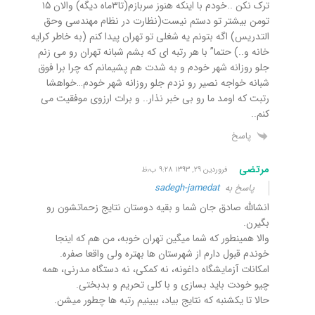
ترک نکن ..خودم با اینکه هنوز سربازم(تا۳ماه دیگه) والان ۱۵
تومن بیشتر تو دستم نیست(نظارت در نظام مهندسی وحق
التدریس) اگه بتونم یه شغلی تو تهران پیدا کنم (به خاطر کرایه
خانه و..) حتما” با هر رتبه ای که بشم شبانه تهران رو می زنم
جلو روزانه شهر خودم و به شدت هم پشیمانم که چرا برا فوق
شبانه خواجه نصیر رو نزدم جلو روزانه شهر خودم…خواهشا
رتبت که اومد ما رو بی خبر نذار.. و برات ارزوی موفقیت می
کنم..
پاسخ
مرتضی
فروردین ۲۹, ۱۳۹۳ ۹:۲۸ ب٫ظ
پاسخ به
sadegh-jamedat
انشالله صادق جان شما و بقیه دوستان نتایج زحماتشون رو
بگیرن.
والا همینطور که شما میگین تهران خوبه، من هم که اینجا
خوندم قبول دارم از شهرستان ها بهتره ولی واقعا صفره.
امکانات آزمایشگاه داغونه، نه کمکی، نه دستگاه مدرنی، همه
چیو خودت باید بسازی و با کلی تحریم و بدبختی.
حالا تا یکشنبه که نتایج بیاد، ببینیم رتبه ها چطور میشن.