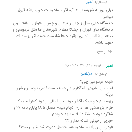
پاسخ به
امیر
برای روزانه شهرستان ها آره اگر مصاحبه ات خوب باشه قبول
میشی.
دانشگاه هایی مثل زنجان و بوعلی و چمران اهواز و… فقط توی
دانشگاه های تهران و چندتا مطرح شهرستان ها مثل فردوسی و
صنعتی شانس نداری، بقیه جاها شانست خوبه اگر رزومه ات
خوب باشه.
پاسخ
امیر
فروردین ۳۱, ۱۳۹۳ ۹:۴۸ ب٫ظ
پاسخ به
مرتضی
شبانه فردوسی چی؟
آخه من مشهدی ام؟کارم هم همینجاست؟نمی تونم برم شهر
دیگه
رزومه ام خوبه.یک ISI و دوتا بین المللی و دوتا کنفرانس.یک
طرح پژوهشی هم دارم انجام میدم.معدل ۱۸.۵ پایان نامه ۲۰ و
شاگرد دوم.دانشگاه آزاد مشهد خوندم
خبری از قبولی شبانه نداری؟؟
فردوسی روزانه مصاحبه هم احتمال دعوت شدنش نیست؟