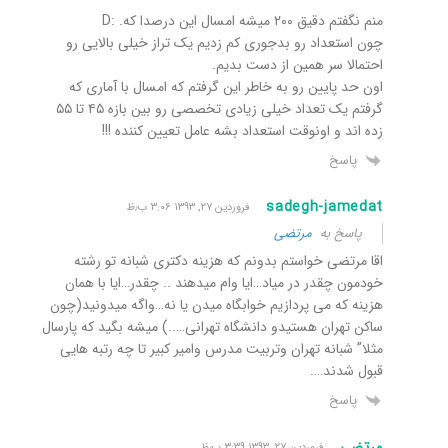
منم نگفتم دقیق ۲۰۰ میشه امسال این درصدا که. :D
چون استعداد رو بدجوری کم زدیم یک تراز خیلی بالایی رو
احتمالا سر همین از دست بدیم.
اون حد پایین رو به خاطر این گرفتم که امسال با آماری که
گرفتم یک تعداد خیلی زیادی تخصصی رو بین بازه ۴۵ تا ۵۵
زده اند و اونوقت استعداد بشه عامل تعیین کننده !!!
پاسخ
sadegh-jamedat
فروردین ۲۷, ۱۳۹۳ ۳:۰۶ ب٫ظ
پاسخ به
مرتضی
اقا مرتضی خواستم بدونم که هزینه دکتری شبانه تو رشته
خودمون چقدر در میاد…ایا وام میدهند .. چقدر…ایا با همان
هزینه که می پردازیم خوابگاه میدن یا نه…واگه میدونید(چون
ساکن تهران هستیدو دانشگاه تهرانی…..) میشه بگید که پارسال
مثلا” شبانه تهران وتربیت مدرس وامیر کبیر تا چه رتبه هایی
قبول شدند….
پاسخ
مرتضی
فروردین ۲۷, ۱۳۹۳ ۳:۳۹ ب٫ظ