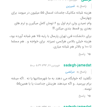
پاسخ به
شیرین
هزینه شبانه مکانیک جامدات امسال ۵۵ میلیون در میومد برای
چهارسال.
وام نمیدن ولی ترم اول رو ۶ تومان کامل میگیرن و ترم های
بعدی رو قسط بندی میکنن !!!
برای دانشکده فنی تهران پارسال با رتبه ۷۵ هم شبانه آورده بود،
هزینه خیلی بالاس هرکسی نمیزنه. برای خواجه و… هم مسلما
تا ۱۰۰ و بالاتر هم شبانه میاری.
پاسخ
sadegh-jamedat
فروردین ۲۷, ۱۳۹۳ ۵:۳۹ ب٫ظ
پاسخ به
مرتضی
نگفتید که خوابگاه می دهند به ما شهرستانیها یا نه …اگه میشه
برام بپرسید..و اگه میدهند هزینش جداست یا با همین۵۵
تومنه..
پاسخ