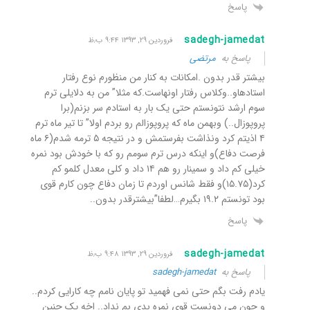
پاسخ
sadegh-jamedat
فروردین ۲۹, ۱۳۹۳ ۹:۴۴ ب٫ظ
پاسخ به
مرتضی
بیشتر قدر بدون .امکانات به کنار من منظورم نوع رفتار
استادهاو..وکلاس رفتار اونهاست.که مثلا” من به دلایلی ترم
سوم ارشد نتونستم حتی یک بار به استادم سر بزنم(برا
پروپوزال..) وبهمن ماه که پروپوزالم رو بردم اولا” تا تیر ماه ترم
۴ اذیتم کرد ونذاشت بفرستمش و در نتیجه ۵ ترمه شدم(۶ ماه
فرصت دفاع)و اینکه درس ترم سومم رو که با خودش بود نمره
خیلی کم داد و سمینار رو هم ۱۴ داد و کلی معدل کلمو کم
کرد(۱۵.۷۵)و فقط شانس اوردم تا زمان دفاع چون کارم قوی
بود تونستم ۱۹.۲ بگیرم…لطفا”بیشترقدر بدون..
پاسخ
sadegh-jamedat
فروردین ۲۹, ۱۳۹۳ ۹:۴۸ ب٫ظ
پاسخ به
sadegh-jamedat
یادم رفت بگم حتی نمی فهمید تو پایان نامم چه کارایی کردم..
و چون می دونست قوی نمره بدی بم نداد.. اخه یک چنین