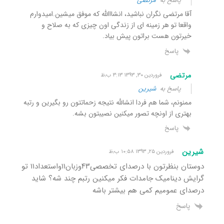
پاسخ به
مرتضی
آقا مرتضی نگران نباشید، انشااالله که موفق میشین.امیدوارم
واقعا تو هر زمینه ای از زندگی اون چیزی که به صلاح و
خیرتون هست براتون پیش بیاد.
پاسخ
مرتضی
فروردین ۳۰, ۱۳۹۳ ۳:۱۳ ب٫ظ
پاسخ به
شیرین
ممنونم، شما هم فردا انشالله نتیجه زحماتتون رو بگیرین و رتبه
بهتری از اونچه تصور میکنین نصیبتون بشه.
پاسخ
شیرین
فروردین ۲۵, ۱۳۹۳ ۱۰:۵۸ ب٫ظ
دوستان بنظرتون با درصدای تخصصی۴۳وزبان۱۱واستعداد۱۱ تو
گرایش دینامیک جامدات فکر میکنین رتبم چند شه؟ شاید
درصدای عمومیم کمی هم بیشتر باشه
پاسخ