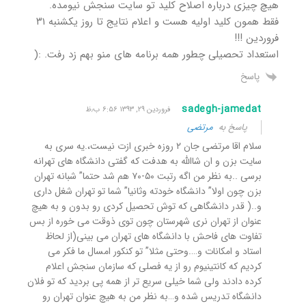
هیچ چیزی درباره اصلاح کلید تو سایت سنجش نیومده.
فقط همون کلید اولیه هست و اعلام نتایج تا روز یکشنبه ۳۱
فروردین !!!
استعداد تحصیلی چطور همه برنامه های منو بهم زد رفت. :(
پاسخ
sadegh-jamedat
فروردین ۲۹, ۱۳۹۳ ۶:۵۶ ب٫ظ
پاسخ به
مرتضی
سلام اقا مرتضی جان ۲ روزه خبری ازت نیست،.یه سری به
سایت بزن و ان شاالله به هدفت که گفتی دانشگاه های تهرانه
برسی ..به نظر من اگه رتبت ۵۰-۷۰ هم شد حتما” شبانه تهران
بزن چون اولا” دانشگاه خودته وثانیا” شما تو تهران شغل داری
و..( قدر دانشگاهی که توش تحصیل کردی رو بدون و به هیچ
عنوان از تهران نری شهرستان چون توی ذوقت می خوره از بس
تفاوت های فاحش با دانشگاه های تهران می بینی(از لحاظ
استاد و امکانات و….وحتی مثلا” تو کنکور امسال ما فکر می
کردیم که کانتینیوم رو از یه فصلی که سازمان سنجش اعلام
کرده دادند ولی شما خیلی سریع تر از همه پی بردید که تو فلان
دانشگاه تدریس شده و…به نظر من به هیچ عنوان تهران رو