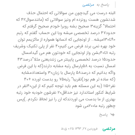
پاسخ به
مرتضی
البته درست می گیدچون من سوالاتی که احتمال حذف
شدنشون هست رونزده ام ونیز سوالاتی که (مانندسوال۴۲ که
احتمالا” گزینه۳ صحیح بشه روبرا خودم صحیح گرفتم که
حدود۴۷ درصد تخصصی میشه وبا این حساب گفتم که رتبم
۹۰تا۱۳۰میشه… از اونجایی که انسانها همواره از ماکزیمم توان
خود بهره نمی برند فرض می کنیم۴۰ نفر از پلی تکنیک وشریف
رتبه ۱تا۴۰بشن واز اونجایی که خودتون هم می گیدامسال
حدود۱۵ درصد تخصصی پایینتر می زنندیعنی مثلا”درصد۴۳
امسال نسبت به ۵۸پارسال رتبه مشابه دارند(که با این فرض
واگه بدانیم که درصد۵۸ پارسال با زبان۳۰ واستعدادمشابه
(که ساده تر هم بود)تقریبا” رتبه۷۵ رو بدست اورده +۴۰
نفر=۱۱۵ (به این مسئله هم باید توجه کنیم که از این۴۰نفر در
شرایط کنکور استاندارد نیز حداقل۲۰ نفرشون خودبه خود رتبه
بهتری از ما بدست می اوردندکه ان را نیز لحاظ نکردم..)پس
چطور رتبه ما۲۰۰می شود
پاسخ
مرتضی
فروردین ۲۷, ۱۳۹۳ ۰:۲۵ ق٫ظ