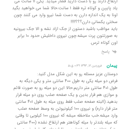
ارتفاع دارند رو با دست دارید فشار میدید. یکی ۱۱ سانت می
یاد پایین و کوتاه تره فقط ۱ سانت.حالا شما می خواهید بگید
اونا به یک اندازه دارن به دست شما نیرو وارد می کنند چون
سختی یکسانی دارن؟؟؟!!!!
باید مواظب باشبد دستون از جک ازاد نشه و الا جک بیرونیه
به صورتتون پرت میشه.چون نیروی داخلیش حدود ۱۰ برابر
اون کوتاه ترس.
پاسخ
پیمان
فروردین ۱۲, ۱۳۹۳ ۰:۴۹ ق٫ظ
دوستان عزیز مسئله رو به این شکل مدل کنید:
فرض دو میله یکی به طول ۴۰۰ سانتی متر و یکی دیگه به
طول ۴۰۱ سانتی متر داریم.حالا این دو میله رو به صورت قائم
و موازی هم قرار بدین و یک صفحه صلب روی دو میله قرار
بدهید.(البته صفحه صلب فقط روی میله به طول ۴۰۱ سانتی
متر قرار داره) و نیروی ۱۰۰ کیلونیوتن به وسط صفحه صلب
وارد میشه.خب ملاحظه میشه که نیروی ۱۰۰ کیلویی تا وقتی
که میله بلندتر با میله کوتاهتر هم ارتفاع نشده (۴۰۰ سانتی