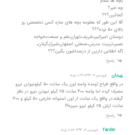
بچه ها سلام
چه خبر؟
کجائین؟؟؟
آقا این طور که معلومه بچه های سازه کسی تخصصی رو
بالای ۵۰ نزده؟؟؟
دوستان امیرکبیر،شریف،تهران،علم و صنعت،خواجه
نصیر،تربیت مدرس،صنعتی اصفهان،شیراز،گیلان،…
اگه اطلاعی دارین از درصداشون بگین؟؟؟
پاسخ
پیمان
فروردین ۱۲, ۱۳۹۳ ۱۱:۳۷ ق٫ظ
در واقع طراح اومده واسه اون یک سانت ۵۰ کیلونیوتن نیرو
مصرف کرده اما واسه ۴۰۰ سانت ۲۵ کیلو نیوتن نیرو در نظر
گرفته.در واقع یک سانت از اون استوانه خارجی ۵۰ کیلو و ۴۰۰
سانت ازش ۲۵ کیلو نیرو میبره!!!
پاسخ
fardin
فروردین ۱۲, ۱۳۹۳ ۱۱:۵۶ ق٫ظ