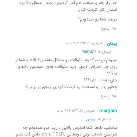
حتی از علم و صنعت هم آمار گرفتیم درصد ا امسال بالا بود..
امسال اکثرا شرکت کردن
درصد شما رو نمیدونم؟
پاسخ
پیمان
فروردین ۲۱, ۱۳۹۳ ۳:۱۳ ب٫ظ
پاسخ به
maryam
میتونم بپرسم کدوم سئوالات رو مشکل داشتین؟بالاخره شما از
روی چی اعتراض کردین باید سئوالات جلوی دستتون باشه یا
نه؟؟؟
جای تعجب داره؟؟؟
چطور زبان و استعداد رو فرصت کردین اینجوری بزنین؟
پاسخ
maryam
فروردین ۲۱, ۱۳۹۳ ۴:۳۳ ب٫ظ
پاسخ به
پیمان
ببخشید ظاهرا شما استرس بالایی دارید، من نمیدونم چه
شرایطی هستید ولی دوستانی TOEFL یا gre دادن فک نکنم