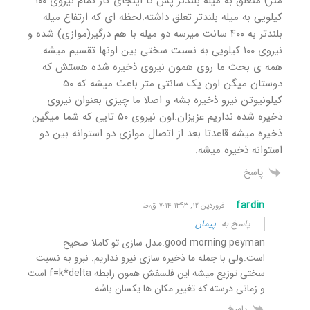
متر) متعلق به میله بلندتر پس تا اینجای کار تمام نیروی ۱۰۰
کیلویی به میله بلندتر تعلق داشته.لحظه ای که ارتفاع میله
بلندتر به ۴۰۰ سانت میرسه دو میله با هم درگیر(موازی) شده و
نیروی ۱۰۰ کیلویی به نسبت سختی بین اونها تقسیم میشه.
همه ی بحث ما روی همون نیروی ذخیره شده هستش که
دوستان میگن اون یک سانتی متر باعث میشه که ۵۰
کیلونیوتن نیرو ذخیره بشه و اصلا ما چیزی بعنوان نیروی
ذخیره شده نداریم عزیزان.اون نیروی ۵۰ تایی که شما میگین
ذخیره میشه قاعدتا بعد از اتصال موازی دو استوانه بین دو
استوانه ذخیره میشه.
پاسخ
fardin
فروردین ۱۲, ۱۳۹۳ ۷:۱۴ ق٫ظ
پاسخ به
پیمان
good morning peyman.مدل سازی تو کاملا صحیح
است.ولی با جمله ما ذخیره سازی نیرو نداریم. نبرو به نسبت
سختی توزیع میشه این فلسفش همون رابطه f=k*delta است
و زمانی درسته که تغییر مکان ها یکسان باشه.
پاسخ