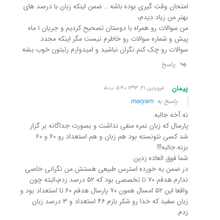
امتحان وقت گیری بوده باشه .. ضمن اینکه زبان با درصد های
بهتر من زیاد دیدم،
من سوالات رو همراه با دوستان تصحیح کردیم و جریان ۱ ماه
پیش و شماره سوالات رو خاطرم نیست مگر اینکه مجدد
سوالات رو چک کنم.نگران نباشید و امیدوارم رتبتون خوب بشه
پاسخ
پیمان
فروردین ۲۱, ۱۳۹۳ ۵:۴۰ ب٫ظ
پاسخ به
maryam
نه.آخه جالبه
پارسال که زبان نمره منفی نداشت و بصورت جداگانه بر گزار
شد کسی نتونسته بود هم زبان و هم استعداد رو ۶۰ و ۶۰
بزنه.جالبه!!!
شما فوق العاده زدین.
در ضمن یه خورده استرس طبیعی هستش.من نگرانی خاصی
ندارم.هدفم ۷۰ تا تخصصی بود که ۵۲ درصد زدم،البته چون
واقعا این ۵۲ امسال همون ۷۰ پارسال.هدفم ۶۰ تا استعداد بود و
زبان سفید که خدا رو شکر بازم ۴۶ استعداد و ۳ درصد زبان
زدم.