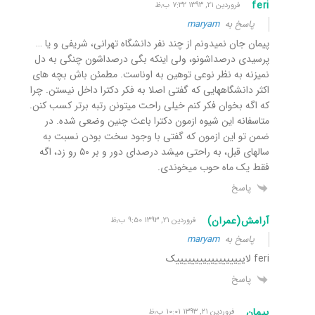
feri
فروردین ۲۱, ۱۳۹۳ ۷:۳۲ ب٫ظ
پاسخ به
maryam
پیمان جان نمیدونم از چند نفر دانشگاه تهرانی، شریفی و یا …
پرسیدی درصداشونو، ولی اینکه بگی درصداشون چنگی به دل
نمیزنه به نظر نوعی توهین به اوناست. مطمئن باش بچه های
اکثر دانشگاههایی که گفتی اصلا به فکر دکترا داخل نیستن. چرا
که اگه بخوان فکر کنم خیلی راحت میتونن رتبه برتر کسب کنن.
متاسفانه این شیوه ازمون دکترا باعث چنین وضعی شده. در
ضمن تو این ازمون که گفتی با وجود سخت بودن نسبت به
سالهای قبل، به راحتی میشد درصدای دور و بر ۵۰ رو زد، اگه
فقط یک ماه حوب میخوندی.
پاسخ
آرامش(عمران)
فروردین ۲۱, ۱۳۹۳ ۹:۵۰ ب٫ظ
پاسخ به
maryam
feri لاییییییییییییییییییک
پاسخ
پیمان
فروردین ۲۱, ۱۳۹۳ ۱۰:۰۱ ب٫ظ