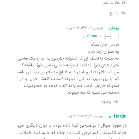
۲۵-۷۵ میشه
پاسخ
پیمان
فروردین ۱۲, ۱۳۹۳ ۱۱:۳۲ ق٫ظ
پاسخ به
fardin م
فردین جان سلام
یه سئوال ازت دارم
به نظرت تا لحظه ای که استوانه خارجی به اندازه یک سانتی
متر کاهش طول نداشته استوانه داخلی تغییر طول داشته؟
من استدلال feri رو قبول دارم.طراح مد نظرش باید این باشه
که آیا این نیروی ۱۰۰ تایی میتونه ۱ سانت کاهش طول رو در
استوانه خارجی ایجاد کنه یا نه؟که با توجه به خصوصیات
مسئله می بینیم که بله میتونه.
پاسخ
fardin م
فروردین ۱۲, ۱۳۹۳ ۷:۴۵ ق٫ظ
در هورد سوال ۱ توضیحی قبلا داده بودم با ببان دیگری می
خوام تکمیلش کنم.فرض کنید دو جک که ۱۰ سانت اختلاف