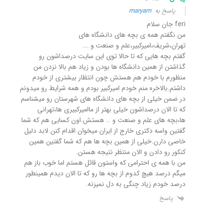
پاسخ به
maryam
feri جان سلام
من نگفتم همه ی بچه های دانشگاه های
تهران،شریف،امیرکبیر،علم و صنعت و ….
گفتم بچه هایی که تا حالا توی این سایت درصداشون رو
گذاشتن از همین دانشگاه ها بودن و زیاد هم بالا نزدن من
منظورم با خودم هم هستش چون انتظار بیشتری از خودم
داشتم.بالاخره منم خودم امیرکبیر بودم و همه شرایط رو میدونم
در ضمن خیلی از بچه های دانشگاه های شهرستان رو میشناسم
که تا الان درصداشون خیلی بهتر از ماامیرکبیری ها،تهرانی
ها،بچه های علم و صنعت و … هستش.اون کسایی هم که شما
گفتین واسه دکتری خارج از ایران میخوان اقدام کنن لابد دلیل
خاصی دارن.خیلی از همین بچه ها هم که شما گفتین همین
کنکور رو دادن و الان منتظر نتیجه هستن.
من با همه ی احترامی که واستون قائل هستم اما خوب باز هم
میگم درصد هیچ کدوم از بچه ها رو که تا الان دیدم همینطور
درصد خودم زیاد چنگی به دل نمیزنه.
پاسخ