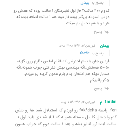
پاسخ به
پیمان
کدوم ۴۰۰ سانت؟ فاز اول تغببرمکان ۱ سانت بوده که همش رو
دوش استوانه بزرگتر بوده.فاز دوم هم ۱ سانت اضافه بوده که
هر دو با هم تحمل بار میکنند.
پاسخ
پیمان
فروردین ۱۳, ۱۳۹۳ ۱۲:۰۸ ب٫ظ
پاسخ به
fardin
فردین جان با تمام احترامی که قائلم اما من نظرم روی گزینه
۵۰-۵۰ هستش.اگه مهندسی بهش فکر کنی جواب همونه.اگه
صدبار دیگه هم امتحان بدم بازم همون گزینه رو میزنم.
چاکر پاکریکم
پاسخ
fardin م
فروردین ۱۲, ۱۳۹۳ ۷:۵۹ ق٫ظ
feri .رابطه f=k*delta رو اوردم که استدلال شما ها رو نقض
کنم.والا حل کا مل مسئله همونه که قبلا شنبدی.باید اول ۱
سانت ابتدائی انالبز بشه و بعد ۱ سانت دوم.که جواب همون