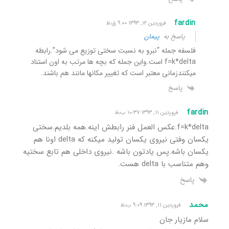
fardin
فروردین ۱۲, ۱۳۹۳ ۹:۰۰ ق٫ظ
پاسخ به
پیمان
فلسفه جمله “نبرو به نسبت سختی توزیع می شود”.رابطه
f=k*delta است.واین جمله که بچه ها مرتب به اون استناد
میکنندزمانی معتبر است که تغییر مکانها مانند هم باشند.
پاسخ
fardin
فروردین ۱۱, ۱۳۹۳ ۱۰:۳۷ ب٫ظ
f=k*delta.عکس العمل فنر رابطش اینه.همه بلدیم.سختی
یکسان وفتی نیروی یکسان تولید میکنه که delta اونا هم
یکسان باشه.پس یادتون باشه .نیروی داخلی هم تابع سختیه
وهم متناسب با delta هست.
پاسخ
محمد
فروردین ۱۱, ۱۳۹۳ ۹:۰۹ ب٫ظ
سلام مازیار جان