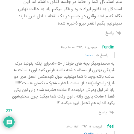
منم استدلال شما را حتما در جلسه کنکور داشتم اما این
استدلال به نظرم ایراد داره و فکر میکنم باد به حالت نهایی
نگاه کنیم آخه وقتی دو جسم در یک نقطه تبادل نیرو دارند
نمیتونیم بگیم انقدر نیرو ذخیره شده
پاسخ
fardin
فروردین ۱۱, ۱۳۹۳ ۱۰:۰۰ ب٫ظ
پاسخ به
محمد
به محمدودیگر بجه های طرفدار ۵۰-۵۰.برای اینکه بتونید درک
فبزبکی بهتری از مسئله داشته باشبد.فرض کنبد اون ۱ سانت ۱۰
سانت باشه.وجدانا شما میتونید قبول کنبدعکس العمل های دو
فنر(دواستوانه)بعد از۱ سانت فشار مشترک، یکسان هست؟!!!!!!
بابا فنر اول پدرش دراومده ۱۱ سانت فشرده شده ولی اون یکی
فقط ۱ سانت پایین رفته . اون وقت شما میگید چون سختیشون
یکیه اندازه هم تحمل نیرو میکنند ؟!
237
پاسخ
feri
فروردین ۱۱, ۱۳۹۳ ۱۱:۲۱ ب٫ظ