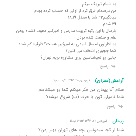
به شمام تبریک میگم
من درصدام فرق کرد از اونی که حساب کرده بودم
میانگینم۴۲ شد با معدل ۱۸.۱۹
۲۹ شدم
پارسال یا این رتبه تربیت مدرس و امیرکبیر دعوت نشده بودن
علم و صنعت شده بودن
به نظرتون امسال امیدی به امیرکبیر هست؟ ظرفیتا کم شده
شما چجوری انتخاب می کنین؟
جایی رو نمیشناسین برای مشاوره بریم تهران؟
پاسخ
آرامش(عمران)
فروردین ۲۰, ۱۳۹۳ ۱۰:۱۱ ب٫ظ
سلام آقا پیمان من فکر میکنم شما رو میشناسم
شما فامیلی تون با حرف (ب) شروع میشه؟
پاسخ
پیمان
فروردین ۲۰, ۱۳۹۳ ۶:۵۳ ب٫ظ
شما از کجا میدونین بچه های تهران بهتر زدن؟