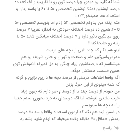
شما که کلید رو دیدی چرا درصداتون رو با تقریب و اختلاف ده
درصد نوشتین؟مثلا نوشتین تخصصی ۵۰ تا ۶۰.یا واسه زبان و
استعداد هم همینطور؟؟؟!!!
مثه اینکه من بدونم تخصصی ۵۲ زدم اما بنویسم تخصصی ۵۰
تا ۶۰.همین ده درصد اختلاف خودش به اندازه تقریبا ۷ درصد
روی میانگین تاثیر داره و ۷ درصد اختلاف میانگین شاید ۵۰ تا
رتبه رو جابجا کنه!!!
اینو هم بگم که چند تایی از بچه های تربیت
مدرس،امیرکبیر،علم و صنعت و تهران و حتی شریف رو هم
میشناسم که درصداشون زیاد چنگی به دل نمیزنه!!!نمونش توی
همین قسمت هستش دیگه…
اگه واقعا اطلاعات درستی از درصد بچه ها دارین بزاین و گرنه
که همه میتونن از این حرفا بزنن.
من خودم از درصد چند تا از دوستام خبر دارم که چون زیاد
خوب نشدن ننوشتم.اما اگه درصدای به درد بخوری ببینم حتما
واسه بچه ها مینویسم.
در ضمن اینو هم بگم که آزمون استعداد واقعا واسه ۵۰ درصد
زدنش حداقل ۷۰ دقیقه وقت میخواد که اونم شاید بشه زد.
پاسخ