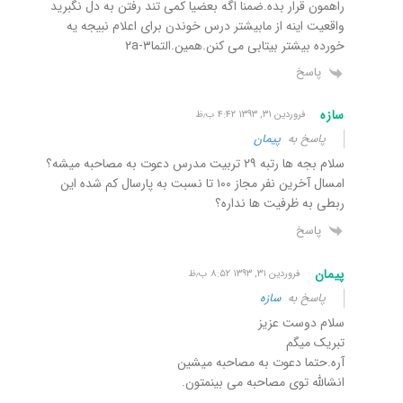
راهمون قرار بده.ضمنا اگه بعضیا کمی تند رفتن به دل نگبرید
واقعیت اینه از مابیشتر درس خوندن برای اعلام نبیجه یه
خورده بیشتر بیتابی می کنن.همین.التما۳-۲a
پاسخ
سازه
فروردین ۳۱, ۱۳۹۳ ۴:۴۲ ب٫ظ
پاسخ به
پیمان
سلام بجه ها رتبه ۲۹ تربیت مدرس دعوت به مصاحبه میشه؟
امسال آخرین نفر مجاز ۱۰۰ تا نسبت به پارسال کم شده این
ربطی به ظرفیت ها نداره؟
پاسخ
پیمان
فروردین ۳۱, ۱۳۹۳ ۸:۵۲ ب٫ظ
پاسخ به
سازه
سلام دوست عزیز
تبریک میگم
آره.حتما دعوت به مصاحبه میشین
انشالله توی مصاحبه می بینمتون.