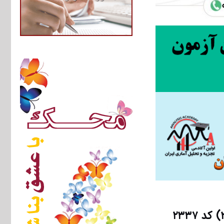
دانلود رایگان سوالات تست آزمون دکتری ۹۳ مهندسی معدن (۳) کد ۲۳۳۷