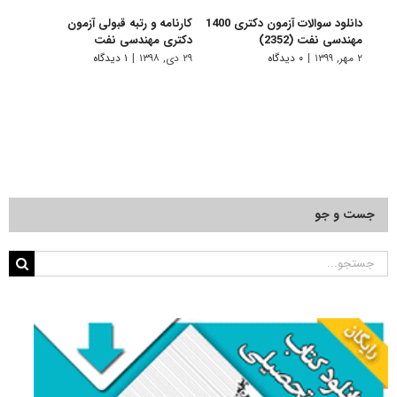
دانلود سوالات آزمون دکتری 1400
کارنامه و رتبه قبولی آزمون
نکات
مهندسی نفت (2352)
دکتری ﻣﻬﻨﺪسی ﻧﻔﺖ
مهند
۲ مهر, ۱۳۹۹
|
۰ دیدگاه
۲۹ دی, ۱۳۹۸
|
۱ دیدگاه
۲۸ دی, ۱۳۹۸
جست و جو
جستجو
برای: