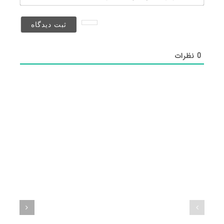
(منتشر
نخواهد
شد)*
0
نظرات