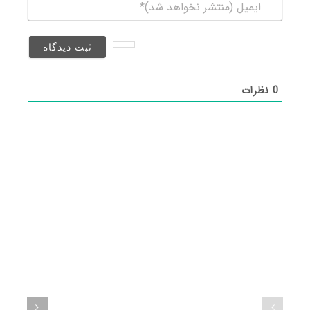
ایمیل
(منتشر
نخواهد
شد)*
0
نظرات