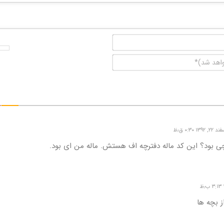
نام*
ایمیل
(منتشر
نخواهد
شد)*
, ۱۳۹۲ ۰:۳۰ ق٫ظ
ی بود؟ این کد ماله دفترچه اف هستش. ماله من ای بود.
 بچه ها