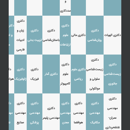
و
مددکاری
دکتری
دکتری
دکتری زبان
دکتری
دکتری
دکتری
زبان و
دکتری الهیات
دکتری مالی
علوم
و ادبیات
روان‌شناسی
باستان‌شناسی
تربیت بدنی
ادبیات
ارتباطات
عرب
فارسی
دکتری
دکتری
دکتری
زیست‌شناسی
دکتری علوم
دکتری
دکتری
دکتری
زیست‌شناسی
علوم
دکتری آمار
سلولی و
ریاضی
فیزیک
ژئوفیزیک
هواشناسی
جانوری
کامپیوتر
مولکولی
دکتری
دکتری
دکتری
دکتری
دکتری
دکتری
دکتری
مهندسی
دکتری
مهندسی
مهندسی
مهندسی
مهندسی
مهندسی
مهندسی
عمران-
مهندسی پلیمر
مکانیک
هوافضا
معدن
پزشکی
صنایع
نفت
نقشه‌برداری