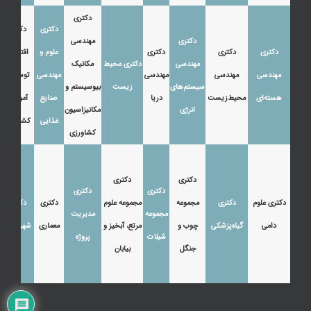
دکتری
دکتری
دکتری
دکتری
مهندسی
دکتری
دکتری
دکتری
علوم و
اقتصاد،
مهندسی
دکتری محیط
مکانیک
مهندسی
مهندسی
مهندسی
مهندسی
توسعه و
سیستم‌های
زیست
بیوسیستم و
هسته‌ای
محیط‌زیست
دریا
صنایع
آموزش
انرژی
مکانیزاسیون
غذایی
کشاورزی
کشاورزی
دکتری
دکتری
دکتری
دکتری
دکتری علوم
دکتری
مجموعه
مجموعه علوم
دکتری
دکتری
مجموعه
مدیریت
دامی
گیاه‌پزشکی
چوب و
مرتع، آبخیز و
معماری
شهرسازی
شیلات
پروژه
جنگل
بیابان