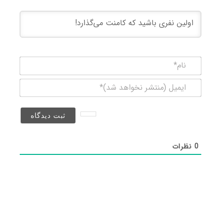
نام*
ایمیل
(منتشر
نخواهد
شد)*
0
نظرات