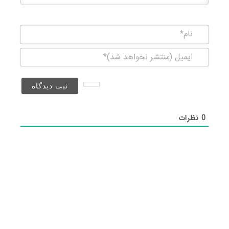
نام*
ایمیل
(منتشر
نخواهد
شد)*
0
نظرات