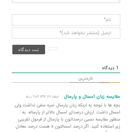
نام*
ایمیل
(منتشر
نخواهد
شد)*
1
دیدگاه
تازه‌ترین
مقایسه زبان امسال و پارسال
اسفند ۲۷, ۱۳۹۲ ۹:۵۹ ب٫ظ
بچه ها با توجه به اینکه زبان پارسال نمره منفی نداشت ولی
امسال داشت. ارزش درصدای امسال بالاتر از پارساله. به
منظور مقایسه نسبی درصداتون با پارسال از فرمول تقریبی
زیر استفاده کنید: اگر درصد امسالتون x هست درصد معادل